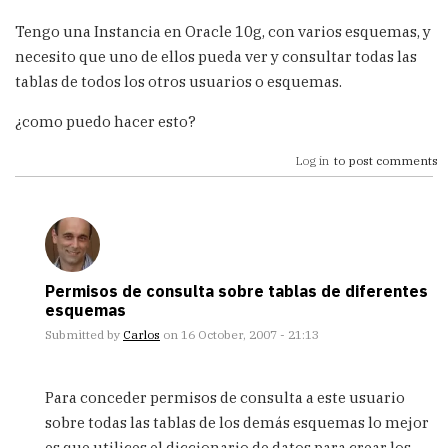
Tengo una Instancia en Oracle 10g, con varios esquemas, y
necesito que uno de ellos pueda ver y consultar todas las
tablas de todos los otros usuarios o esquemas.
¿como puedo hacer esto?
Log in
to post comments
Permisos de consulta sobre tablas de diferentes
esquemas
Submitted by
Carlos
on 16 October, 2007 - 21:13
In
reply
Para conceder permisos de consulta a este usuario
to
sobre todas las tablas de los demás esquemas lo mejor
Select
es que utilices el diccionario de datos para crear los