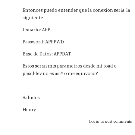
In
reply
Entonces puedo entender que la conexion seria la
to
siguiente.
El
Schéma
Usuario: APP
es
un
Password: APPPWD
user...
by
Base de Datos: APPDAT
Esper
(not
Estos seran mis parametros desde mi toad o
verified)
pl/sqldev no es asi? o me equivoco?
Saludos.
Henry
Log in
to post comments