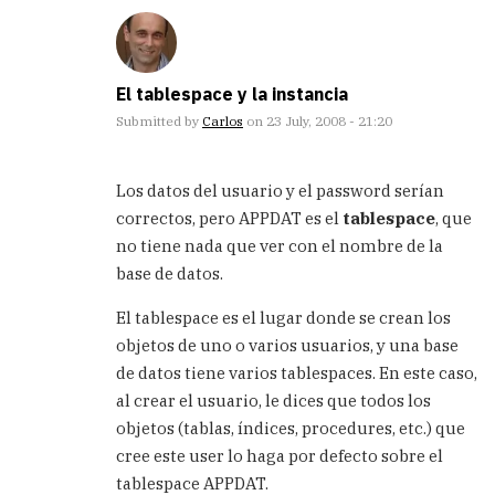
El tablespace y la instancia
Submitted by
Carlos
on 23 July, 2008 - 21:20
In
reply
Los datos del usuario y el password serían
to
correctos, pero APPDAT es el
tablespace
, que
Entonces
no tiene nada que ver con el nombre de la
puedo
entender
base de datos.
que
by
El tablespace es el lugar donde se crean los
Anonimo
objetos de uno o varios usuarios, y una base
(not
de datos tiene varios tablespaces. En este caso,
verified)
al crear el usuario, le dices que todos los
objetos (tablas, índices, procedures, etc.) que
cree este user lo haga por defecto sobre el
tablespace APPDAT.