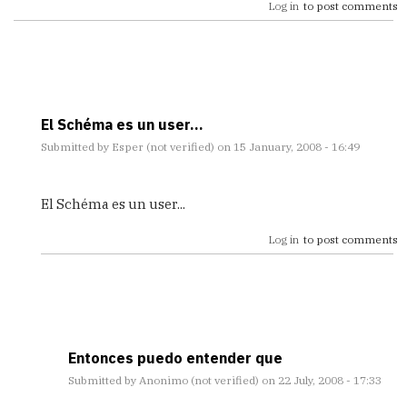
Log in
to post comments
El Schéma es un user...
Submitted by
Esper (not verified)
on 15 January, 2008 - 16:49
In
reply
El Schéma es un user...
to
OWNER
Log in
to post comments
or
User
by
Anonimo
(not
verified)
Entonces puedo entender que
Submitted by
Anonimo (not verified)
on 22 July, 2008 - 17:33