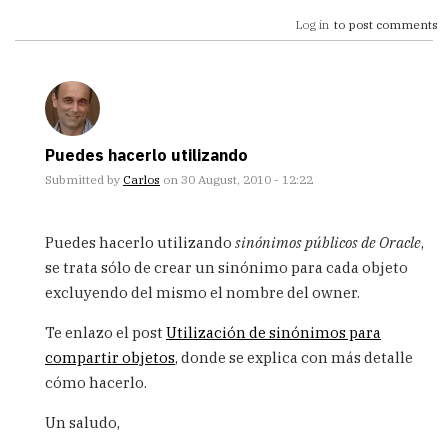
Log in
to post comments
Puedes hacerlo utilizando
Submitted by
Carlos
on 30 August, 2010 - 12:22
In
reply
Puedes hacerlo utilizando
sinónimos públicos de Oracle
,
to
se trata sólo de crear un sinónimo para cada objeto
Hola
excluyendo del mismo el nombre del owner.
Tengo
un
Te enlazo el post
Utilización de sinónimos para
usuario
USR1
compartir objetos
, donde se explica con más detalle
by
cómo hacerlo.
Panda
(not
Un saludo,
verified)