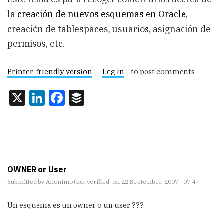
la
creación de nuevos esquemas en Oracle
,
creación de tablespaces, usuarios, asignación de
permisos, etc.
Printer-friendly version
Log in
to post comments
X
LinkedIn
Facebook
Buffer
OWNER or User
Submitted by
Anonimo (not verified)
on 22 September, 2007 - 07:47
Un esquema es un owner o un user ???