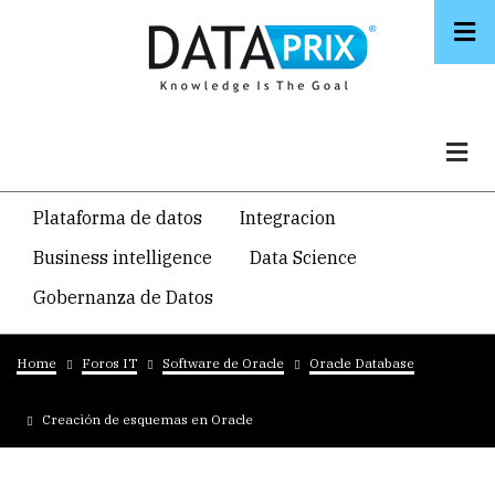
Skip
to
main
content
Navegacion
Plataforma de datos
Integracion
temática
Business intelligence
Data Science
principal
Gobernanza de Datos
Breadcrumb
Home
Foros IT
Software de Oracle
Oracle Database
Creación de esquemas en Oracle