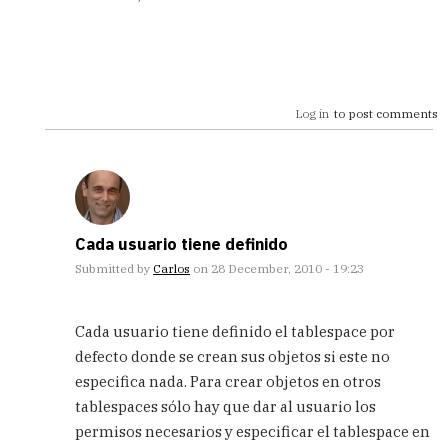
Log in
to post comments
Cada usuario tiene definido
Submitted by
Carlos
on 28 December, 2010 - 19:23
In
reply
Cada usuario tiene definido el tablespace por
to
defecto donde se crean sus objetos si este no
[quote=OMARE]Gran
especifica nada. Para crear objetos en otros
post,
tengo
tablespaces sólo hay que dar al usuario los
by
permisos necesarios y especificar el tablespace en
OMARE