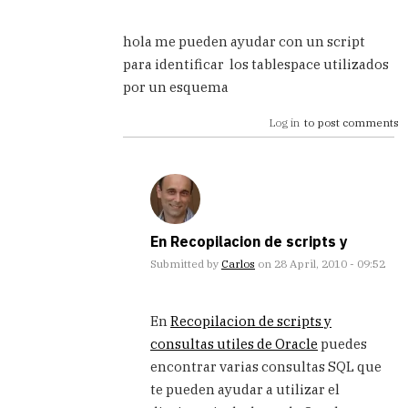
In
reply
hola me pueden ayudar con un script
to
para identificar los tablespace utilizados
Has
por un esquema
de
asignar
Log in
to post comments
permisos
a
los
usuarios
by
Carlos
En Recopilacion de scripts y
Submitted by
Carlos
on 28 April, 2010 - 09:52
In
reply
En
Recopilacion de scripts y
to
consultas utiles de Oracle
puedes
hola
encontrar varias consultas SQL que
me
pueden
te pueden ayudar a utilizar el
ayudar