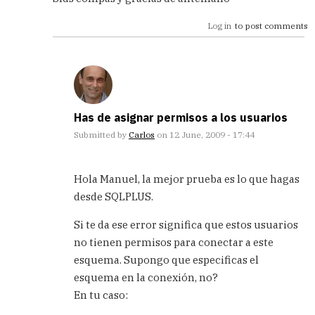
Log in
to post comments
Has de asignar permisos a los usuarios
Submitted by
Carlos
on 12 June, 2009 - 17:44
In
reply
Hola Manuel, la mejor prueba es lo que hagas
to
desde SQLPLUS.
Pregunta
by
Si te da ese error significa que estos usuarios
Manuel
no tienen permisos para conectar a este
(not
verified)
esquema. Supongo que especificas el
esquema en la conexión, no?
En tu caso: