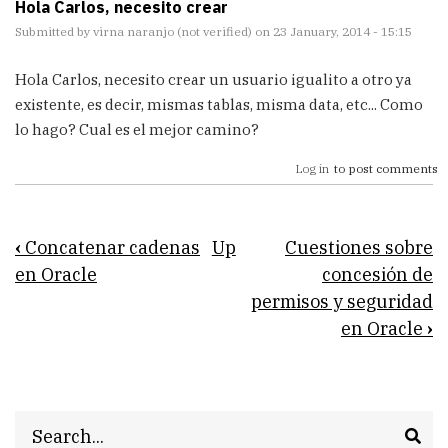
Hola Carlos, necesito crear
Submitted by
virna naranjo (not verified)
on 23 January, 2014 - 15:15
Hola Carlos, necesito crear un usuario igualito a otro ya
existente, es decir, mismas tablas, misma data, etc... Como
lo hago? Cual es el mejor camino?
Log in
to post comments
Book
‹
Concatenar cadenas
Up
Cuestiones sobre
traversal
en Oracle
concesión de
permisos y seguridad
links
en Oracle
›
for
Creación
de
Search