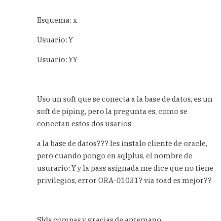
sobre
tablas
Esquema: x
de
diferentes
Usuario: Y
esquemas
by
Usuario: YY
Carlos
Uso un soft que se conecta a la base de datos, es un
soft de piping, pero la pregunta es, como se
conectan estos dos usarios
a la base de datos??? les instalo cliente de oracle,
pero cuando pongo en sqlplus, el nombre de
usurario: Y y la pass asignada me dice que no tiene
privilegios, error ORA-01031? via toad es mejor??
Slds compas y gracias de antemano