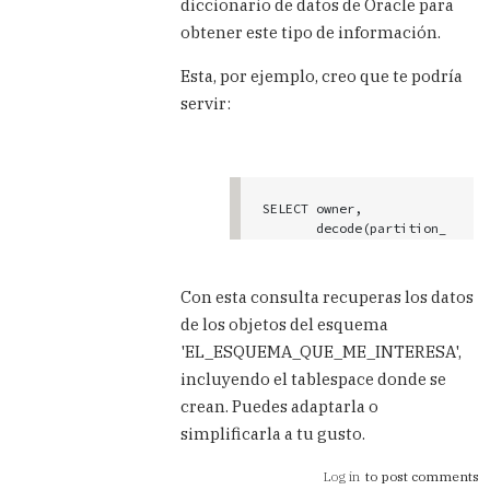
diccionario de datos de Oracle para
con
obtener este tipo de información.
un
by
Esta, por ejemplo, creo que te podría
Anonim.
servir:
(not
verified)
SELECT owner,

       decode(partition_
name, null, segment_nam
e, segment_name || ':' |
| partition_name) name,

Con esta consulta recuperas los datos
       segment_type, tab
de los objetos del esquema
lespace_name,bytes,initi
al_extent,

'EL_ESQUEMA_QUE_ME_INTERESA',
       next_extent, PCT_
incluyendo el tablespace donde se
INCREASE, extents, max_e
crean. Puedes adaptarla o
xtents

FROM dba_segments

simplificarla a tu gusto.
WHERE owner= 'EL_ESQUEMA
_QUE_ME_INTERESA' And ex
Log in
to post comments
tents > 1 order by 9 des