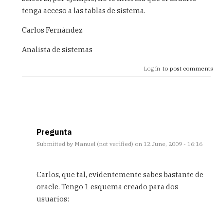
tenga acceso a las tablas de sistema.
Carlos Fernández
Analista de sistemas
Log in
to post comments
Pregunta
Submitted by
Manuel (not verified)
on 12 June, 2009 - 16:16
In
reply
Carlos, que tal, evidentemente sabes bastante de
to
oracle. Tengo 1 esquema creado para dos
Permisos
usuarios:
de
consulta