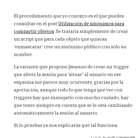
In
reply
El procedimiento que yo conozco es el que puedes
to
consultar en el post
Utilización de sinónimos para
Hola
compartir objetos
. Se trataría simplemente de crear
Carlos,
necesito
un script que para cada objeto que quieras
crear
'enmascarar' cree un sinónimo público con sólo su
by
nombre.
Atman
(not
La variante que propone
ljmunozc
de crear un trigger
verified)
que altere la sesión para 'situar' al usuario en ese
esquema me parece muy ocurrente, gracias por la
aportación, aunque todo lo que tenga que ver con
triggers hay que manejarlo con mucho cuidado, hay
que tener siempre en cuenta que se le está cambiando
automáticamente la sesión al usuario.
Si lo pruebas ya nos explicarás qué tal funciona.
Log in
to post comments