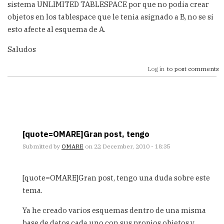
sistema UNLIMITED TABLESPACE por que no podia crear
objetos en los tablespace que le tenia asignado a B, no se si
esto afecte al esquema de A.
Saludos
Log in
to post comments
[quote=OMARE]Gran post, tengo
Submitted by
OMARE
on 22 December, 2010 - 18:35
In
reply
[quote=OMARE]Gran post, tengo una duda sobre este
to
tema.
Gran
post,
Ya he creado varios esquemas dentro de una misma
tengo
base de datos cada uno con sus propios objetos y
una