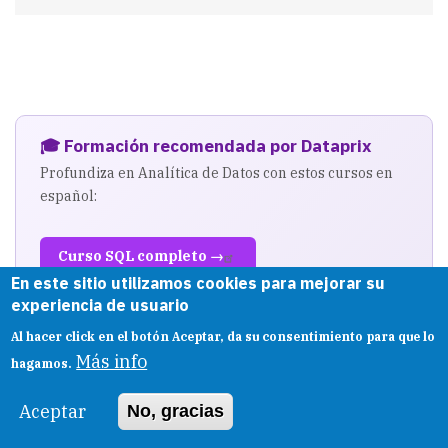
esquemas
en
Oracle
🎓 Formación recomendada por Dataprix
Profundiza en Analítica de Datos con estos cursos en
español:
Curso SQL completo →
En este sitio utilizamos cookies para mejorar su
BI y Minería de Datos →
experiencia de usuario
Data Analytics + Power BI →
Al hacer click en el botón Aceptar, da su consentimiento para que lo
Más info
hagamos.
Enlaces de afiliado · Dataprix puede recibir una comisión por tus
compras
Aceptar
No, gracias