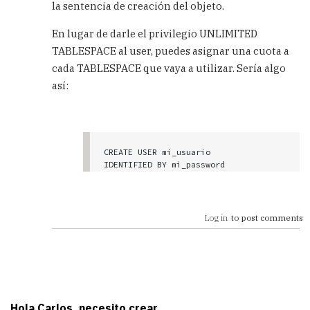
la sentencia de creación del objeto.
En lugar de darle el privilegio UNLIMITED
TABLESPACE al user, puedes asignar una cuota a
cada TABLESPACE que vaya a utilizar. Sería algo
así:
CREATE USER mi_usuario

IDENTIFIED BY mi_password

DEFAULT TABLESPACE mi_tablespace

QUOTA 20M ON otro_tablespace

QUOTA UNLIMITED ON otro_tablespace_ma
Log in
to post comments
Hola Carlos, necesito crear