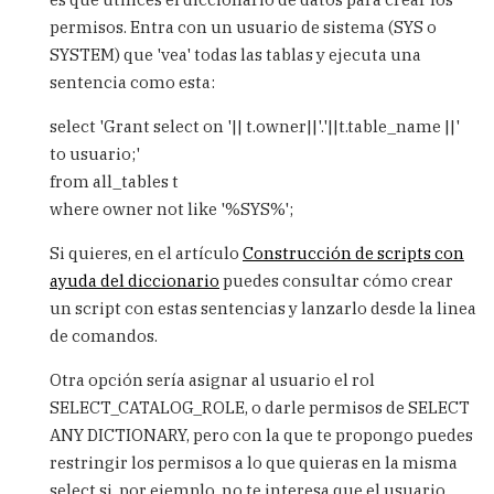
any
table
permisos. Entra con un usuario de sistema (SYS o
by
SYSTEM) que 'vea' todas las tablas y ejecuta una
José
sentencia como esta:
(not
verified)
select 'Grant select on '|| t.owner||'.'||t.table_name ||'
to usuario;'
from all_tables t
where owner not like '%SYS%';
Si quieres, en el artículo
Construcción de scripts con
ayuda del diccionario
puedes consultar cómo crear
un script con estas sentencias y lanzarlo desde la linea
de comandos.
Otra opción sería asignar al usuario el rol
SELECT_CATALOG_ROLE, o darle permisos de SELECT
ANY DICTIONARY, pero con la que te propongo puedes
restringir los permisos a lo que quieras en la misma
select si, por ejemplo, no te interesa que el usuario