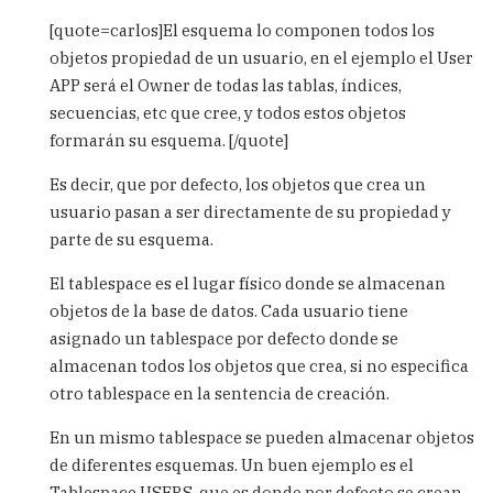
reply
[quote=carlos]El esquema lo componen todos los
to
objetos propiedad de un usuario, en el ejemplo el User
Esquema
APP será el Owner de todas las tablas, índices,
by
Carlos
secuencias, etc que cree, y todos estos objetos
formarán su esquema. [/quote]
Es decir, que por defecto, los objetos que crea un
usuario pasan a ser directamente de su propiedad y
parte de su esquema.
El tablespace es el lugar físico donde se almacenan
objetos de la base de datos. Cada usuario tiene
asignado un tablespace por defecto donde se
almacenan todos los objetos que crea, si no especifica
otro tablespace en la sentencia de creación.
En un mismo tablespace se pueden almacenar objetos
de diferentes esquemas. Un buen ejemplo es el
Tablespace USERS, que es donde por defecto se crean