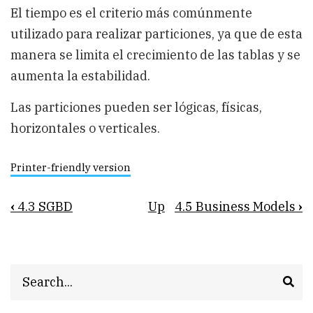
El tiempo es el criterio más comúnmente
utilizado para realizar particiones, ya que de esta
manera se limita el crecimiento de las tablas y se
aumenta la estabilidad.
Las particiones pueden ser lógicas, físicas,
horizontales o verticales.
Printer-friendly version
Book
‹
4.3 SGBD
Up
4.5 Business Models
›
traversal
links
for
Search
4.4