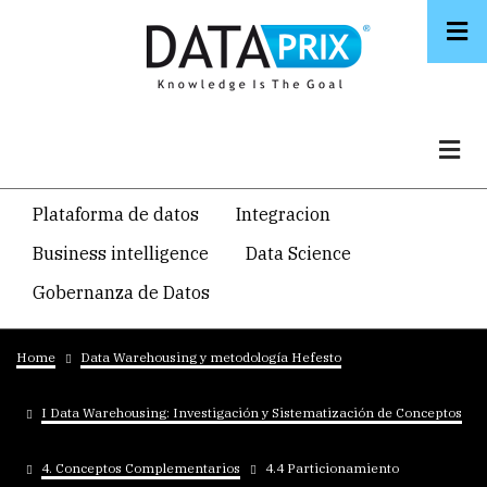
Skip
to
main
content
Navegacion
Plataforma de datos
Integracion
temática
Business intelligence
Data Science
principal
Gobernanza de Datos
Breadcrumb
Home
Data Warehousing y metodología Hefesto
I Data Warehousing: Investigación y Sistematización de Conceptos
4. Conceptos Complementarios
4.4 Particionamiento