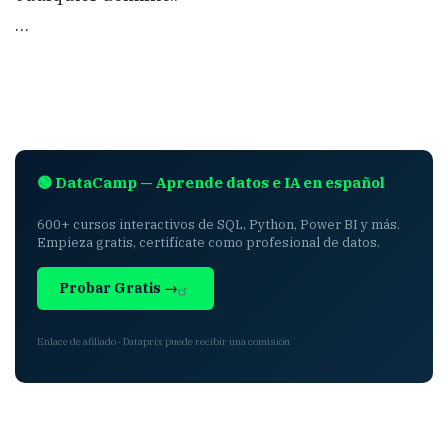
…
🟢 DataCamp — Aprende datos e IA en español
600+ cursos interactivos de SQL, Python, Power BI y más.
Empieza gratis, certifícate como profesional de datos.
Probar Gratis →
Enlace de afiliado · Dataprix puede recibir una comisión