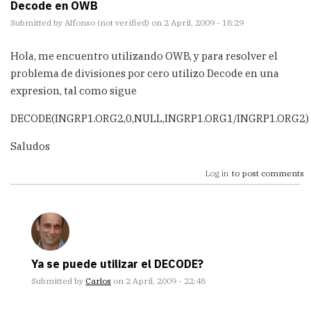
Decode en OWB
Submitted by
Alfonso (not verified)
on 2 April, 2009 - 18:29
Hola, me encuentro utilizando OWB, y para resolver el
problema de divisiones por cero utilizo Decode en una
expresion, tal como sigue
DECODE(INGRP1.ORG2,0,NULL,INGRP1.ORG1/INGRP1.ORG2)
Saludos
Log in
to post comments
Ya se puede utilizar el DECODE?
Submitted by
Carlos
on 2 April, 2009 - 22:48
In