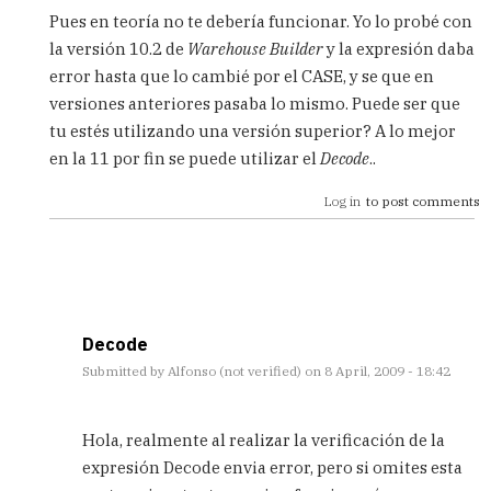
reply
Pues en teoría no te debería funcionar. Yo lo probé con
to
la versión 10.2 de
Warehouse Builder
y la expresión daba
Decode
error hasta que lo cambié por el CASE, y se que en
en
OWB
versiones anteriores pasaba lo mismo. Puede ser que
by
tu estés utilizando una versión superior? A lo mejor
Alfonso
en la 11 por fin se puede utilizar el
Decode
..
(not
verified)
Log in
to post comments
Decode
Submitted by
Alfonso (not verified)
on 8 April, 2009 - 18:42
In
reply
Hola, realmente al realizar la verificación de la
to
expresión Decode envia error, pero si omites esta
Ya