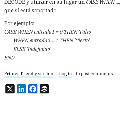
DECODE y utilizar en su lugar un
CASE WHEN
...,
que sí está soportado.
Por ejemplo:
CASE WHEN entrada1 = 0 THEN 'Falso'
WHEN entrada2 = 1 THEN 'Cierto'
ELSE 'Indefinido'
END
Printer-friendly version
Log in
to post comments
X
LinkedIn
Facebook
Buffer