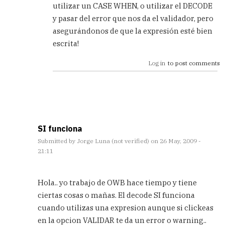
utilizar un CASE WHEN, o utilizar el DECODE
by
Alfonso
y pasar del error que nos da el validador, pero
(not
asegurándonos de que la expresión esté bien
verified)
escrita!
Log in
to post comments
SI funciona
Submitted by
Jorge Luna (not verified)
on 26 May, 2009 -
21:11
In
reply
Hola.. yo trabajo de OWB hace tiempo y tiene
to
ciertas cosas o mañas. El decode SI funciona
Ya
cuando utilizas una expresion aunque si clickeas
se
puede
en la opcion VALIDAR te da un error o warning..