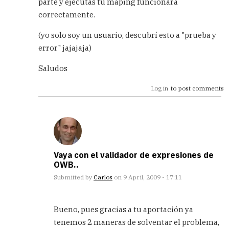
parte y ejecutas tu maping funcionará
se
puede
correctamente.
utilizar
el
(yo solo soy un usuario, descubrí esto a "prueba y
DECODE?
error" jajajaja)
by
Carlos
Saludos
Log in
to post comments
Vaya con el validador de expresiones de
OWB..
Submitted by
Carlos
on 9 April, 2009 - 17:11
In
reply
Bueno, pues gracias a tu aportación ya
to
tenemos 2 maneras de solventar el problema,
Decode