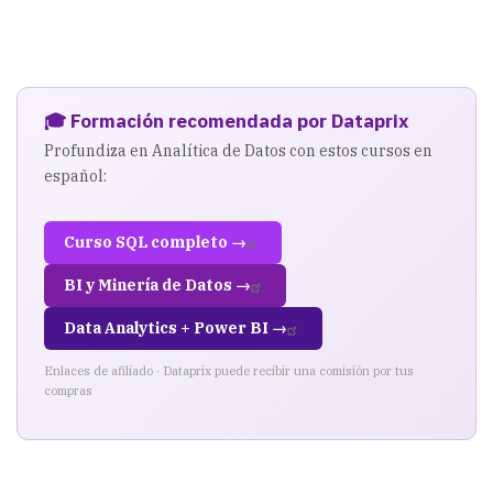
un
DECODE
en
los
🎓 Formación recomendada por Dataprix
mappings
Profundiza en Analítica de Datos con estos cursos en
español:
de
OWB
Curso SQL completo →
BI y Minería de Datos →
Data Analytics + Power BI →
Enlaces de afiliado · Dataprix puede recibir una comisión por tus
compras