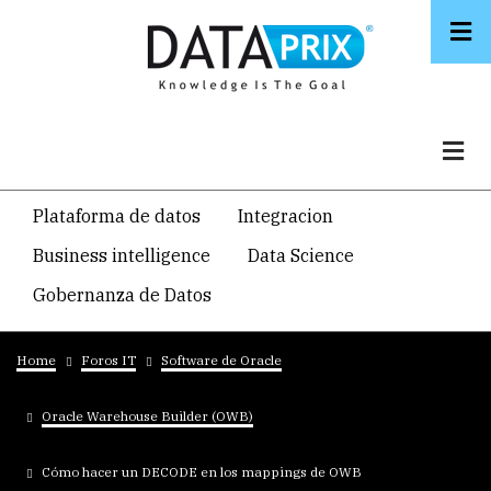
Skip
to
main
content
Navegacion
Plataforma de datos
Integracion
temática
Business intelligence
Data Science
principal
Gobernanza de Datos
Breadcrumb
Home
Foros IT
Software de Oracle
Oracle Warehouse Builder (OWB)
Cómo hacer un DECODE en los mappings de OWB