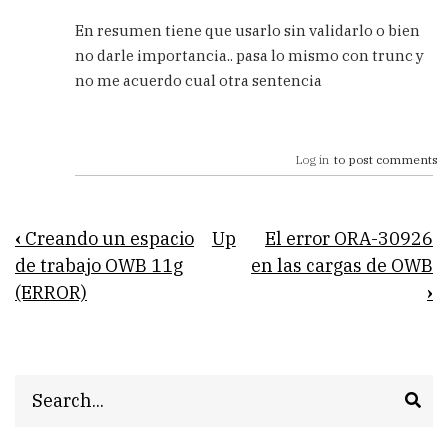
utilizar
el
En resumen tiene que usarlo sin validarlo o bien
DECODE?
no darle importancia.. pasa lo mismo con trunc y
by
no me acuerdo cual otra sentencia
Carlos
Log in
to post comments
Book
‹
Creando un espacio
Up
El error ORA-30926
traversal
de trabajo OWB 11g
en las cargas de OWB
(ERROR)
›
links
for
Cómo
Search
hacer