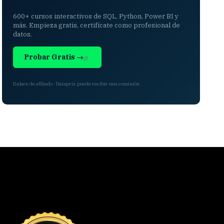
600+ cursos interactivos de SQL, Python, Power BI y
más. Empieza gratis, certifícate como profesional de
datos.
Probar Gratis →
Enlace de afiliado · Dataprix puede recibir una comisión