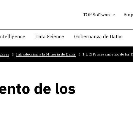
TOP Software
Empr
intelligence
Data Science
Gobernanza de Datos
ogares
Introducción a la Minería de Datos
1.2 El Procesamiento de los 
ento de los