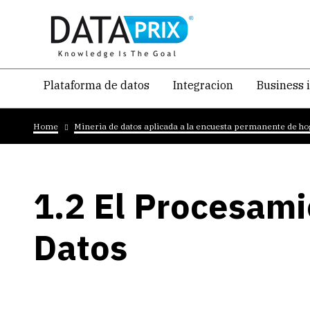
Skip
to
main
content
Navegacion
Plataforma de datos
Integracion
Business 
temática
Breadcrumb
principal
Home
Mineria de datos aplicada a la encuesta permanente de h
1.2 El Procesami
Datos