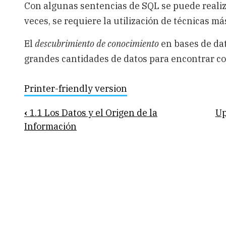
Con algunas sentencias de SQL se puede realiza
veces, se requiere la utilización de técnicas m
El
descubrimiento de conocimiento
en bases de da
grandes cantidades de datos para encontrar con
Printer-friendly version
Book
‹
1.1 Los Datos y el Origen de la
U
traversal
Información
links
for
1.2
El
Procesamiento