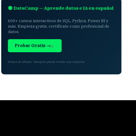
🟢 DataCamp — Aprende datos e IA en español
600+ cursos interactivos de SQL, Python, Power BI y
más. Empieza gratis, certifícate como profesional de
datos.
Probar Gratis →
Enlace de afiliado · Dataprix puede recibir una comisión