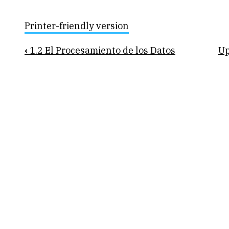
Printer-friendly version
Book
‹
1.2 El Procesamiento de los Datos
U
traversal
links
for
1.3
Descubrimiento
de
Conocimiento
en
Bases