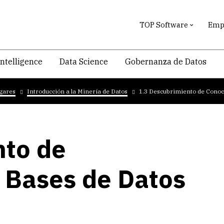
TOP Software
Empr
intelligence
Data Science
Gobernanza de Datos
ogares
Introducción a la Minería de Datos
1.3 Descubrimiento de Conoc
nto de
 Bases de Datos