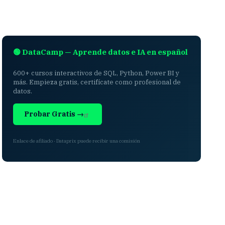
🟢 DataCamp — Aprende datos e IA en español
600+ cursos interactivos de SQL, Python, Power BI y
más. Empieza gratis, certifícate como profesional de
datos.
Probar Gratis →
Enlace de afiliado · Dataprix puede recibir una comisión