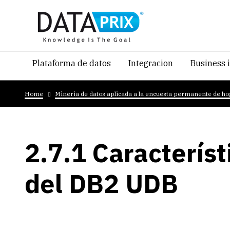
Skip
to
main
content
Navegacion
Plataforma de datos
Integracion
Business 
temática
Breadcrumb
principal
Home
Mineria de datos aplicada a la encuesta permanente de h
2.7.1 Caracterís
del DB2 UDB