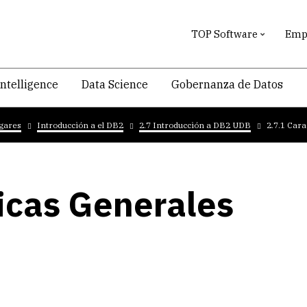
TOP Software
Empr
intelligence
Data Science
Gobernanza de Datos
ogares
Introducción a el DB2
2.7 Introducción a DB2 UDB
2.7.1 Car
ticas Generales