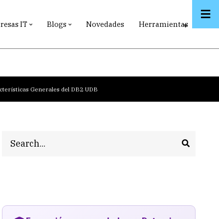
esas IT
Blogs
Novedades
Herramientas
acterísticas Generales del DB2 UDB
Search