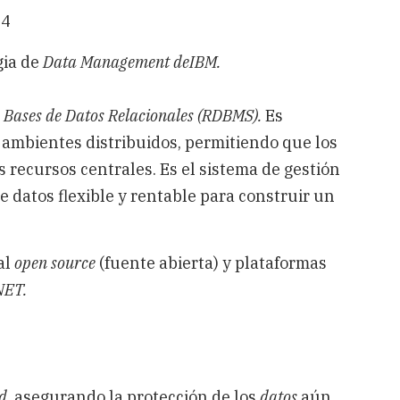
34
gia de
Data Management deIBM.
e
Bases de Datos Relacionales (RDBMS).
Es
ambientes distribuidos, permitiendo que los
 recursos centrales. Es el sistema de gestión
 datos flexible y rentable para construir un
al
open source
(fuente abierta) y plataformas
NET.
d
, asegurando la protección de los
datos
aún