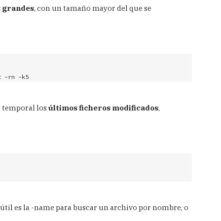
s grandes
, con un tamaño mayor del que se
t -rn -k5
o temporal los
últimos ficheros modificados
,
útil es la -name para buscar un archivo por nombre, o