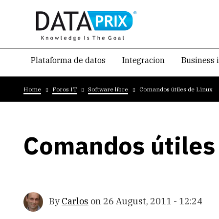
Skip
to
main
content
Navegacion
Plataforma de datos
Integracion
Business 
temática
Breadcrumb
principal
Home
Foros IT
Software libre
Comandos útiles de Linux
Comandos útiles
By
Carlos
on
26 August, 2011 - 12:24