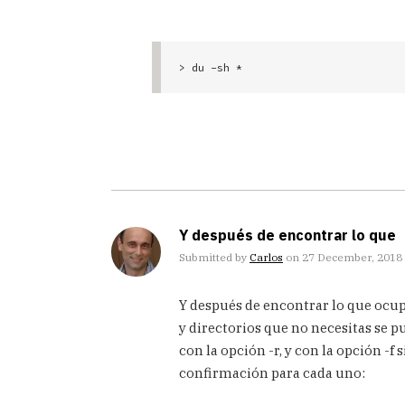
> du -sh *
Y después de encontrar lo que
Submitted by
Carlos
on 27 December, 2018 
In
Y después de encontrar lo que ocup
reply
to
y directorios que no necesitas se 
¿Tienes
con la opción -r, y con la opción -
problemas
confirmación para cada uno:
de
espacio