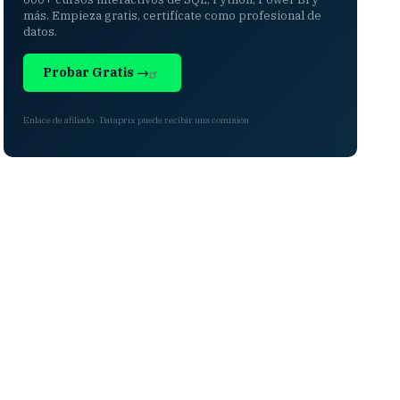
más. Empieza gratis, certifícate como profesional de
datos.
Probar Gratis →
Enlace de afiliado · Dataprix puede recibir una comisión