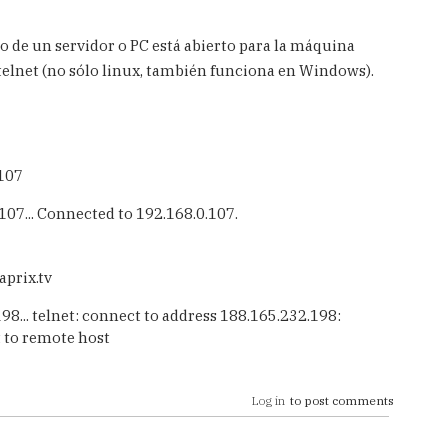
o de un servidor o PC está abierto para la máquina
telnet (no sólo linux, también funciona en Windows).
.107
107... Connected to 192.168.0.107.
aprix.tv
98... telnet: connect to address 188.165.232.198:
 to remote host
Log in
to post comments