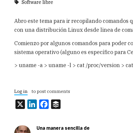
Software libre
Abro este tema para ir recopilando comandos 
con una distribución Linux desde linea de com
Comienzo por algunos comandos para poder con
sistema operativo (alguno es específico para C
> uname -a > uname -l > cat /proc/version > ca
Log in
to post comments
X
LinkedIn
Facebook
Buffer
Una manera sencilla de