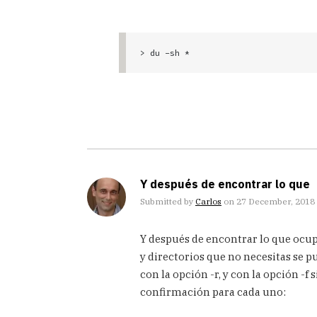
> du -sh *
Y después de encontrar lo que
Submitted by
Carlos
on 27 December, 2018 
In
Y después de encontrar lo que ocup
reply
to
y directorios que no necesitas se 
¿Tienes
con la opción -r, y con la opción -
problemas
confirmación para cada uno:
de
espacio