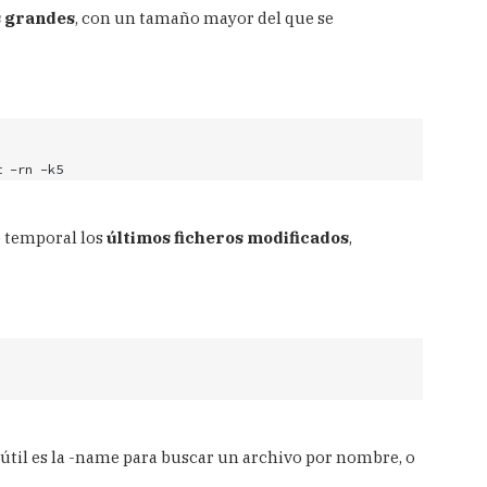
s grandes
, con un tamaño mayor del que se
t -rn -k5
o temporal los
últimos ficheros modificados
,
útil es la -name para buscar un archivo por nombre, o