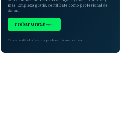
más. Empieza gratis, certifícate como profesional de
datos.
Probar Gratis →
Enlace de afiliado · Dataprix puede recibir una comisión