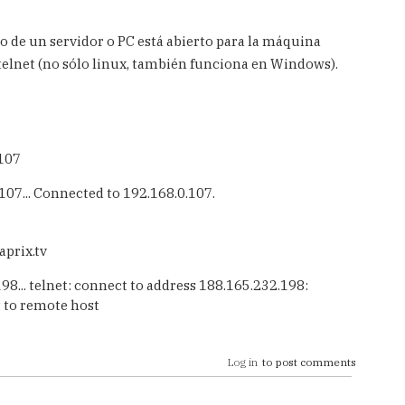
o de un servidor o PC está abierto para la máquina
telnet (no sólo linux, también funciona en Windows).
.107
107... Connected to 192.168.0.107.
aprix.tv
98... telnet: connect to address 188.165.232.198:
 to remote host
Log in
to post comments