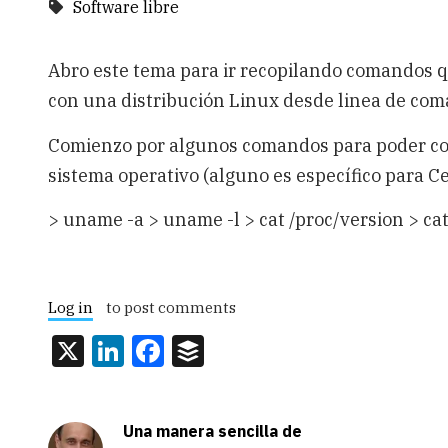
Software libre
Abro este tema para ir recopilando comandos 
con una distribución Linux desde linea de com
Comienzo por algunos comandos para poder con
sistema operativo (alguno es específico para C
> uname -a > uname -l > cat /proc/version > ca
Log in
to post comments
X
LinkedIn
Facebook
Buffer
Una manera sencilla de