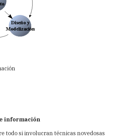
mación
de información
re todo si involucran técnicas novedosas