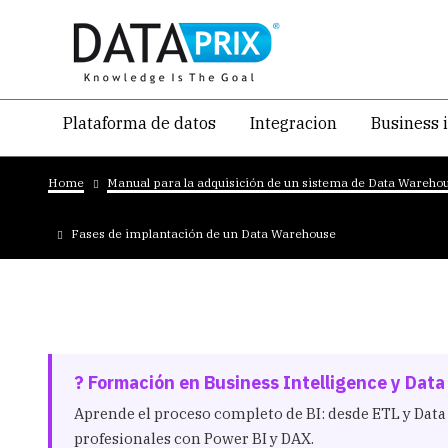
Skip
to
main
content
Navegacion
Plataforma de datos
Integracion
Business 
temática
Breadcrumb
principal
Home
Manual para la adquisición de un sistema de Data Wareho
Fases de implantación de un Data Warehouse
? Formación en Business Intelligence y Data
Aprende el proceso completo de BI: desde ETL y Da
profesionales con Power BI y DAX.