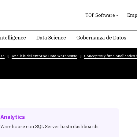
TOP Software
Empr
intelligence
Data Science
Gobernanza de Datos
use
Análisis del entorno Data Warehouse
Conceptos y funcionalidades 
 Analytics
ta Warehouse con SQL Server hasta dashboards