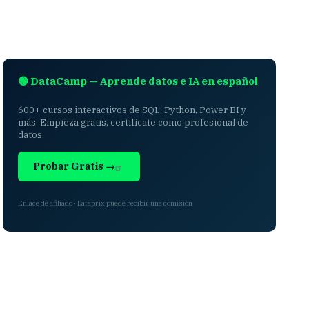
🟢 DataCamp — Aprende datos e IA en español
600+ cursos interactivos de SQL, Python, Power BI y
más. Empieza gratis, certifícate como profesional de
datos.
Probar Gratis →
Enlace de afiliado · Dataprix puede recibir una comisión