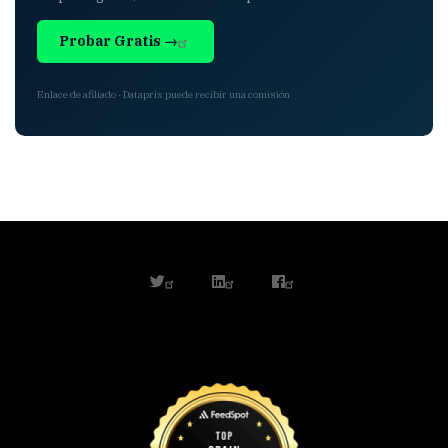
Probar Gratis →
Enlace de afiliado · Dataprix puede recibir una comisión
twitter
linkedin
facebook