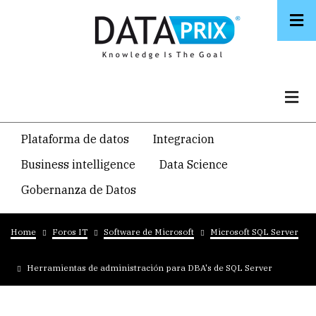
Skip
to
main
content
Navegacion
Plataforma de datos
Integracion
temática
Business intelligence
Data Science
principal
Gobernanza de Datos
Breadcrumb
Home
Foros IT
Software de Microsoft
Microsoft SQL Server
Herramientas de administración para DBA's de SQL Server