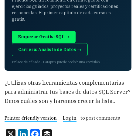
Practica SQL directamente en el navegador con
ejercicios guiados, proyectos reales y certificaciones
reconocidas. El primer capítulo de cada curso es
gratis.
Empezar Gratis: SQL →
Carrera: Analista de Datos →
Enlace de afiliado · Dataprix puede recibir una comisión
¿Utilizas otras herramientas complementarias
para administrar tus bases de datos SQL Server?
Dinos cuáles son y haremos crecer la lista..
Printer-friendly version
Log in
to post comments
X
LinkedIn
Facebook
Buffer