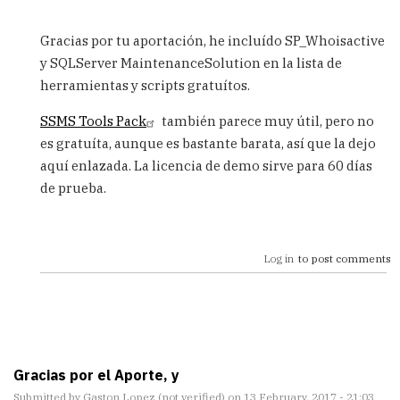
In
reply
Gracias por tu aportación, he incluído SP_Whoisactive
to
y SQLServer MaintenanceSolution en la lista de
Ssmstools,
herramientas y scripts gratuítos.
sp_whoisactive
y
SSMS Tools Pack
también parece muy útil, pero no
by
Anonimo
es gratuíta, aunque es bastante barata, así que la dejo
(not
aquí enlazada. La licencia de demo sirve para 60 días
verified)
de prueba.
Log in
to post comments
Gracias por el Aporte, y
Submitted by
Gaston Lopez (not verified)
on 13 February, 2017 - 21:03