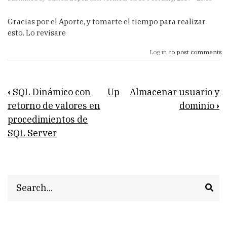
Gracias por el Aporte, y tomarte el tiempo para realizar
esto. Lo revisare
Log in
to post comments
Book
‹
SQL Dinámico con
Up
Almacenar usuario y
traversal
retorno de valores en
dominio
›
procedimientos de
links
SQL Server
for
Herramientas
de
Search
administración
para