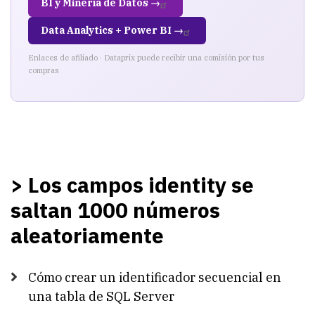
BI y Minería de Datos →
Data Analytics + Power BI →
Enlaces de afiliado · Dataprix puede recibir una comisión por tus
compras
> Los campos identity se
saltan 1000 números
aleatoriamente
Cómo crear un identificador secuencial en
una tabla de SQL Server