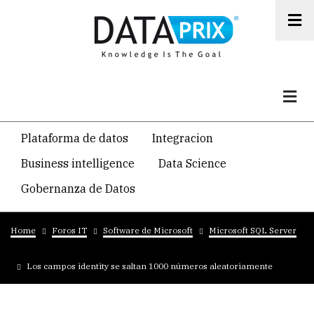
Skip
to
main
content
Navegacion
Plataforma de datos
Integracion
temática
Business intelligence
Data Science
principal
Gobernanza de Datos
Breadcrumb
Home
Foros IT
Software de Microsoft
Microsoft SQL Server
Los campos identity se saltan 1000 números aleatoriamente