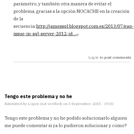
realizado
parámetro, y también otra manera de evitar el
by
problema, gracias a la opción NOCACHE en la creación
Hans
de la
(not
secuencia:
http://jamessql.blogspot.com.es/2013/07/gap-
verified)
issue-in-sql-server-2012-id…
Log in
to post comments
Tengo este problema y no he
Submitted by
Lopez (not verified)
on 3 September, 2015 - 19:30
Tengo este problema y no he podido solucionarlo alguien
me puede comentar si ya lo pudieron solucionar y como?