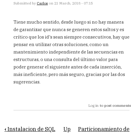
Submitted by
Carlos
on 21 March, 2018 - 07:15
In
reply
Tiene mucho sentido, desde luego si no hay manera
to
de garantizar que nunca se generen estos saltos y es
Buenas
crítico que los id's sean siempre consecutivos, hay que
tardes
Respecto
pensar en utilizar otras soluciones, como un
al
mantenimiento independiente de las secuencias en
uso
estructuras, o una consulta del último valor para
by
poder generar el siguiente antes de cada inserción,
Anonimo
(not
más ineficiente, pero más seguro, gracias por las dos
verified)
sugerencias.
Log in
to post comments
Book
‹
Instalacion de SQL
Up
Particionamiento de