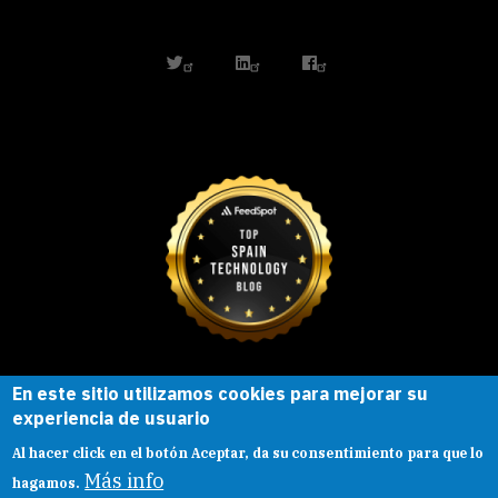
twitter
linkedin
facebook
En este sitio utilizamos cookies para mejorar su
Esta obra está bajo una
licencia de
experiencia de usuario
Creative Commons
Reconocimiento-
Al hacer click en el botón Aceptar, da su consentimiento para que lo
CompartirIgual |
Presentacion
|
Aviso legal
Más info
hagamos.