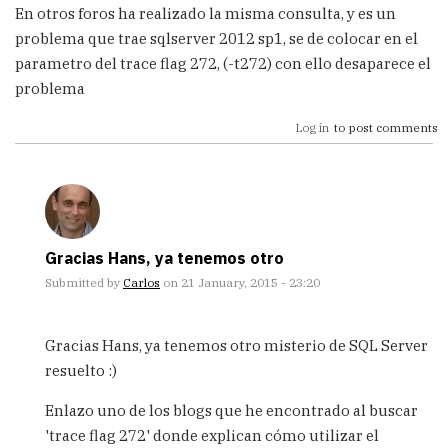
En otros foros ha realizado la misma consulta, y es un
problema que trae sqlserver 2012 sp1, se de colocar en el
parametro del trace flag 272, (-t272) con ello desaparece el
problema
Log in
to post comments
Gracias Hans, ya tenemos otro
Submitted by
Carlos
on 21 January, 2015 - 23:20
In
reply
Gracias Hans, ya tenemos otro misterio de SQL Server
to
resuelto :)
En
otros
Enlazo uno de los blogs que he encontrado al buscar
foros
'trace flag 272' donde explican cómo utilizar el
ha