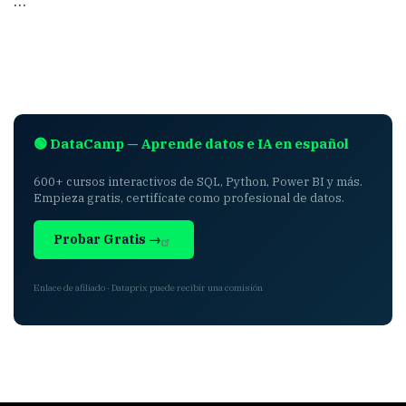
…
🟢 DataCamp — Aprende datos e IA en español
600+ cursos interactivos de SQL, Python, Power BI y más.
Empieza gratis, certifícate como profesional de datos.
Probar Gratis →
Enlace de afiliado · Dataprix puede recibir una comisión