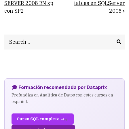
traversal
SERVER 2008 EN xp
tablas en SQLServer
con SP2
2005
›
links
for
Los
Search
campos
identity
se
saltan
1000
🎓 Formación recomendada por Dataprix
números
Profundiza en Analítica de Datos con estos cursos en
español:
aleatoriamente
Curso SQL completo →