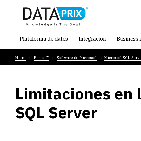
Skip
to
main
content
Navegacion
Plataforma de datos
Integracion
Business 
temática
Breadcrumb
principal
Home
Foros IT
Software de Microsoft
Microsoft SQL Serv
Limitaciones en 
SQL Server