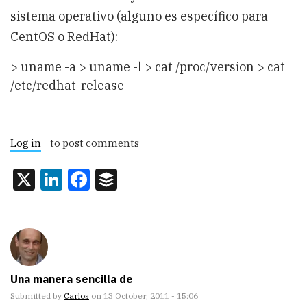
sistema operativo (alguno es específico para
CentOS o RedHat):
> uname -a > uname -l > cat /proc/version > cat
/etc/redhat-release
Log in
to post comments
X
LinkedIn
Facebook
Buffer
Una manera sencilla de
Submitted by
Carlos
on 13 October, 2011 - 15:06