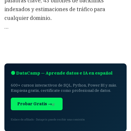
palabras clave, 43 billones de backlinks
indexados y estimaciones de tráfico para
cualquier dominio..
…
🟢 DataCamp — Aprende datos e IA en español
600+ cursos interactivos de SQL, Python, Power BI y más.
Empieza gratis, certifícate como profesional de datos.
Probar Gratis →
Enlace de afiliado · Dataprix puede recibir una comisión