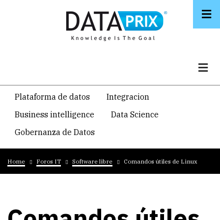
Skip
to
main
content
Navegacion
Plataforma de datos
Integracion
temática
Business intelligence
Data Science
principal
Gobernanza de Datos
Breadcrumb
Home
Foros IT
Software libre
Comandos útiles de Linux
Comandos útiles