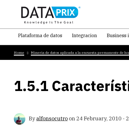
Skip
to
main
content
Navegacion
Plataforma de datos
Integracion
Business 
temática
Breadcrumb
principal
Home
Mineria de datos aplicada a la encuesta permanente de h
1.5.1 Caracterís
By
alfonsocutro
on
24 February, 2010 - 