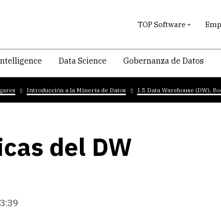
TOP Software
Empr
intelligence
Data Science
Gobernanza de Datos
ogares
Introducción a la Minería de Datos
1.5 Data Warehouse (DW), Bo
ticas del DW
23:39