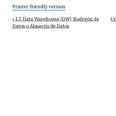
Printer-friendly version
Book
‹
1.5 Data Warehouse (DW), Bodegón de
U
traversal
Datos o Almacén de Datos
links
for
1.5.1
Características
del
DW