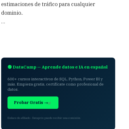
estimaciones de tráfico para cualquier
dominio..
…
🟢 DataCamp — Aprende datos e IA en español
600+ cursos interactivos de SQL, Python, Power BI y
más. Empieza gratis, certifícate como profesional de
datos.
Probar Gratis →
Enlace de afiliado · Dataprix puede recibir una comisión