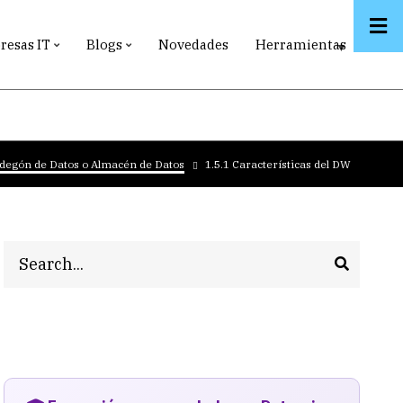
esas IT
Blogs
Novedades
Herramientas
degón de Datos o Almacén de Datos
1.5.1 Características del DW
Search