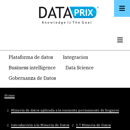
Skip
to
main
content
Navegacion
Plataforma de datos
Integracion
temática
Business intelligence
Data Science
principal
Gobernanza de Datos
Breadcrumb
Home
Mineria de datos aplicada a la encuesta permanente de hogares
Introducción a la Minería de Datos
1.7 Mineria de Datos