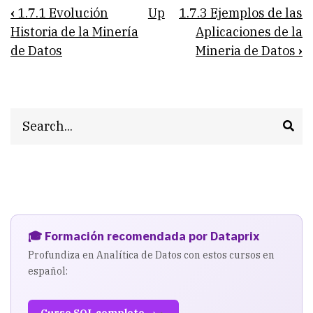
Book
‹
1.7.1 Evolución
Up
1.7.3 Ejemplos de las
traversal
Historia de la Minería
Aplicaciones de la
de Datos
Mineria de Datos
›
links
for
1.7.2
Search
Aplicacion
de
la
Minería
de
🎓 Formación recomendada por Dataprix
Datos
Profundiza en Analítica de Datos con estos cursos en
español: