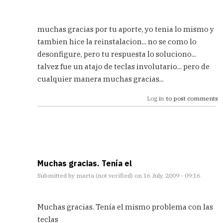
In
reply
muchas gracias por tu aporte, yo tenia lo mismo y
to
tambien hice la reinstalacion... no se como lo
ya
desonfigure, pero tu respuesta lo soluciono...
está!
by
talvez fue un atajo de teclas involutario... pero de
Andreu
cualquier manera muchas gracias...
(not
Verified)
Log in
to post comments
Muchas gracias. Tenía el
Submitted by
marta (not verified)
on 16 July, 2009 - 09:16
In
reply
Muchas gracias. Tenía el mismo problema con las
to
teclas
ya