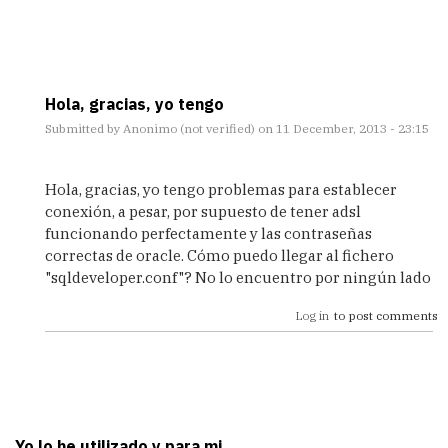
Hola, gracias, yo tengo
Submitted by
Anonimo (not verified)
on 11 December, 2013 - 23:15
In
reply
Hola, gracias, yo tengo problemas para establecer
to
conexión, a pesar, por supuesto de tener adsl
Por
funcionando perfectamente y las contraseñas
cierto..
correctas de oracle. Cómo puedo llegar al fichero
by
"sqldeveloper.conf"? No lo encuentro por ningún lado
Drakon
Log in
to post comments
Yo lo he utilizado y,para mi