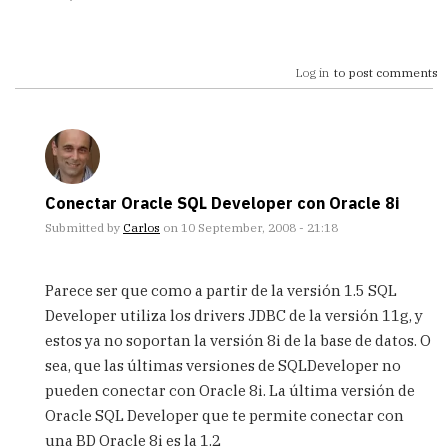
Log in
to post comments
Conectar Oracle SQL Developer con Oracle 8i
Submitted by
Carlos
on 10 September, 2008 - 21:18
In
reply
Parece ser que como a partir de la versión 1.5 SQL
to
Developer utiliza los drivers JDBC de la versión 11g, y
Conectar
estos ya no soportan la versión 8i de la base de datos. O
con
Oracle
sea, que las últimas versiones de SQLDeveloper no
8i
pueden conectar con Oracle 8i. La última versión de
by
Oracle SQL Developer que te permite conectar con
Anonimo
una BD Oracle 8i es la 1.2
(not