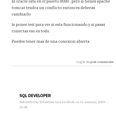
El oracle esta en el puerto 8080 , pero si tienes apache
tomcat tendra un conflicto entonces deberas
cambiarlo
le pones test para ver si esta funcionando y si pasas
conectas eso es todo.
Puedes tener mas de una conexion abierta
Log in
to post comments
SQL DEVELOPER
Submitted by
Sebastian (not verified)
on 16 January, 2009 -
21:05