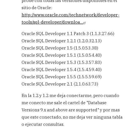
probe con todas las versiones disponibles en el
SQL
sitio de Oracle:
Developer
con
http://www.oracle.com/technetwork/developer-
Oracle
tools/sql-developer/downloa…
8i
by
Oracle SQL Developer 1.1 Patch 3 (1.1.3.27.66)
Carlos
Oracle SQL Developer 1.2.1 (1.2.0.32.13)
Oracle SQL Developer 1.5 (1.5.0.53.38)
Oracle SQL Developer 1.5.1 (1.5.0.54.40)
Oracle SQL Developer 1.5.3 (1.5.3.57.83)
Oracle SQL Developer 1.5.4 (1.5.4.59.40)
Oracle SQL Developer 1.5.5 (1.5.5.59.69)
Oracle SQL Developer 2.1 (2.1.0.63.73)
En la 1.2 y 1.2 me deja conectarme, pero cuando
me conecto me sale el cartel de "Database
Versions 9.x and above are supported" y por mas
que este conectado, no me deja ver ninguna tabla
o ejecutar consultas.