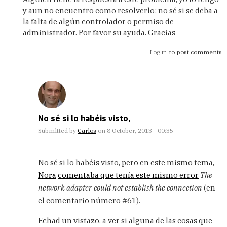
to
y aun no encuentro como resolverlo; no sé si se deba a
No
la falta de algún controlador o permiso de
muestra
administrador. Por favor su ayuda. Gracias
pestaña
conexiones
Log in
to post comments
by
Adrian
(not
verified)
No sé si lo habéis visto,
Submitted by
Carlos
on 8 October, 2013 - 00:35
In
reply
No sé si lo habéis visto, pero en este mismo tema,
to
Nora
comentaba que tenía este mismo error
The
Alguien
network adapter could not establish the connection
(en
tiene
la
el comentario número #61)
.
respuesta
a
Echad un vistazo, a ver si alguna de las cosas que