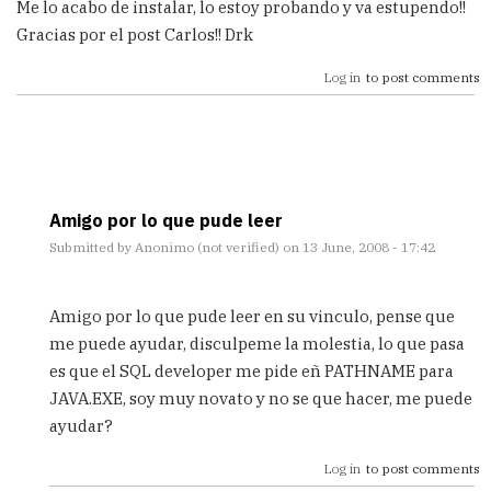
Me lo acabo de instalar, lo estoy probando y va estupendo!!
Gracias por el post Carlos!! Drk
Log in
to post comments
Amigo por lo que pude leer
Submitted by
Anonimo (not verified)
on 13 June, 2008 - 17:42
In
reply
Amigo por lo que pude leer en su vinculo, pense que
to
me puede ayudar, disculpeme la molestia, lo que pasa
Va
es que el SQL developer me pide eñ PATHNAME para
de
coña!
JAVA.EXE, soy muy novato y no se que hacer, me puede
by
ayudar?
Drakon
Log in
to post comments