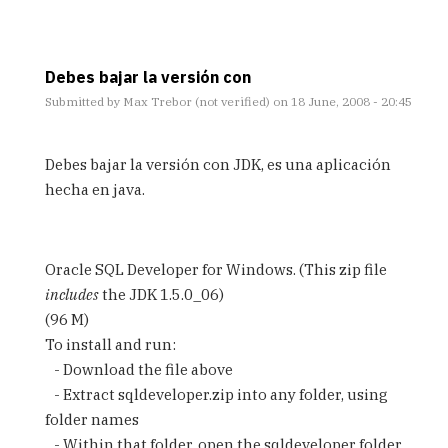
Debes bajar la versión con
Submitted by
Max Trebor (not verified)
on 18 June, 2008 - 20:45
In
reply
Debes bajar la versión con JDK, es una aplicación
to
hecha en java.
cuestion
by
Anonimo
(not
Oracle SQL Developer for Windows. (This zip file
verified)
includes
the JDK 1.5.0_06)
(96 M)
To install and run:
- Download the file above
- Extract sqldeveloper.zip into any folder, using
folder names
- Within that folder, open the sqldeveloper folder