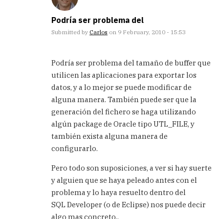
Podría ser problema del
Submitted by
Carlos
on 9 February, 2010 - 15:53
In
reply
Podría ser problema del tamaño de buffer que
to
utilicen las aplicaciones para exportar los
Gracias,
datos, y a lo mejor se puede modificar de
me
estaba
alguna manera. También puede ser que la
volviendo
generación del fichero se haga utilizando
by
algún package de Oracle tipo UTL_FILE, y
Marcos
también exista alguna manera de
(not
verified)
configurarlo.
Pero todo son suposiciones, a ver si hay suerte
y alguien que se haya peleado antes con el
problema y lo haya resuelto dentro del
SQL Developer (o de Eclipse) nos puede decir
algo mas concreto..