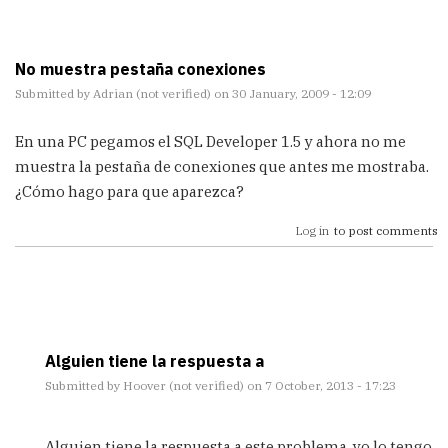
No muestra pestaña conexiones
Submitted by
Adrian (not verified)
on 30 January, 2009 - 12:09
En una PC pegamos el SQL Developer 1.5 y ahora no me
muestra la pestaña de conexiones que antes me mostraba.
¿Cómo hago para que aparezca?
Log in
to post comments
Alguien tiene la respuesta a
Submitted by
Hoover (not verified)
on 7 October, 2013 - 17:23
In
reply
Alguien tiene la respuesta a este problema, yo lo tengo