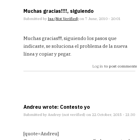
Muchas gracias!!!!, siguiendo
Submitted by
Isa (not Verified)
on 7 June, 2010 - 20:01
In
reply
Muchas gracias!!!!, siguiendo los pasos que
to
indicaste, se soluciona el problema de la nueva
ya
línea y copiar y pegar.
está!
by
Log in
to post comments
Andreu
(not
Verified)
Andreu wrote: Contesto yo
Submitted by
Andrey (not verified)
on 22 October, 2015 - 21:30
In
reply
[quote=Andreu]
to