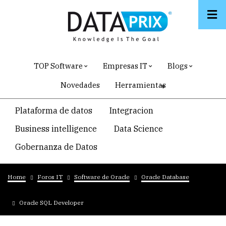
Skip
to
main
content
TOP Software
Empresas IT
Blogs
Novedades
Herramientas
Navegacion
Plataforma de datos
Integracion
temática
Business intelligence
Data Science
principal
Gobernanza de Datos
Breadcrumb
Home
Foros IT
Software de Oracle
Oracle Database
Oracle SQL Developer