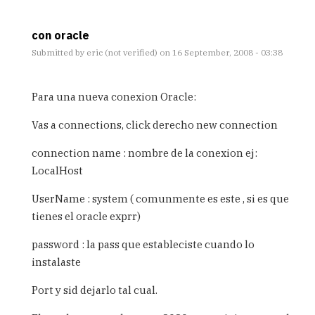
con oracle
Submitted by
eric (not verified)
on 16 September, 2008 - 03:38
In
reply
Para una nueva conexion Oracle:
to
Conexion
Vas a connections, click derecho new connection
BD
ORACLE
connection name : nombre de la conexion ej:
10g
LocalHost
by
Anonimo
UserName : system ( comunmente es este , si es que
(not
tienes el oracle exprr)
verified)
password : la pass que estableciste cuando lo
instalaste
Port y sid dejarlo tal cual.