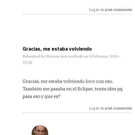
está!
Log in
to post comments
by
Andreu
(not
Verified)
Gracias, me estaba volviendo
Submitted by
Marcos (not verified)
on 9 February, 2010 -
15:02
In
reply
Gracias, me estaba volviendo loco con eso.
to
También me pasaba en el Eclipse, tenés idea pq
ya
pasa eso y que es?
está!
by
Log in
to post comments
Andreu
(not
Verified)