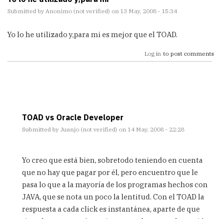
Submitted by
Anonimo (not verified)
on 13 May, 2008 - 15:34
Yo lo he utilizado y,para mi es mejor que el TOAD.
Log in
to post comments
TOAD vs Oracle Developer
Submitted by
Juanjo (not verified)
on 14 May, 2008 - 22:28
In
reply
Yo creo que está bien, sobretodo teniendo en cuenta
to
que no hay que pagar por él, pero encuentro que le
Yo
pasa lo que a la mayoría de los programas hechos con
lo
he
JAVA, que se nota un poco la lentitud. Con el TOAD la
utilizado
respuesta a cada click es instantánea, aparte de que
y,para