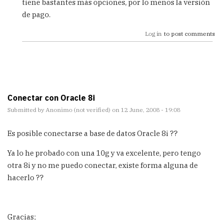
tiene bastantes más opciones, por lo menos la versión
mi
de pago.
by
Anonimo
Log in
to post comments
(not
verified)
Conectar con Oracle 8i
Submitted by
Anonimo (not verified)
on 12 June, 2008 - 19:08
Es posible conectarse a base de datos Oracle 8i ??
Ya lo he probado con una 10g y va excelente, pero tengo
otra 8i y no me puedo conectar, existe forma alguna de
hacerlo ??
Gracias;