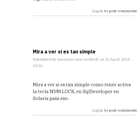
Log in
to post comments
Mira a ver si es tan simple
Submitted by
Anonimo (not verified)
on 23 April, 2015 -
18:26
In
reply
Mira a ver si es tan simple como tener activa
to
la tecla NUM LOCK, en SqlDeveloper en
Gracias,
Solaris pasa eso.
me
estaba
Log in
to post comments
volviendo
by
Marcos
(not
verified)