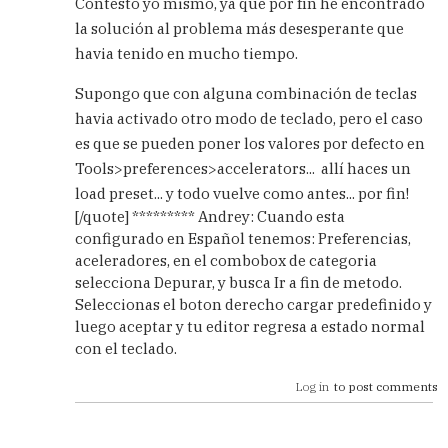
Contesto yo mismo, ya que por fín he encontrado
ya
la solución al problema más desesperante que
está!
havia tenido en mucho tiempo.
by
Andreu
Supongo que con alguna combinación de teclas
(not
Verified)
havia activado otro modo de teclado, pero el caso
es que se pueden poner los valores por defecto en
Tools>preferences>accelerators... allí haces un
load preset... y todo vuelve como antes... por fin!
[/quote] ********* Andrey: Cuando esta
configurado en Español tenemos: Preferencias,
aceleradores, en el combobox de categoria
selecciona Depurar, y busca Ir a fin de metodo.
Seleccionas el boton derecho cargar predefinido y
luego aceptar y tu editor regresa a estado normal
con el teclado.
Log in
to post comments