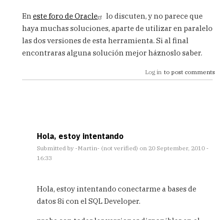
verified)
En
este foro de Oracle
lo discuten, y no parece que
haya muchas soluciones, aparte de utilizar en paralelo
las dos versiones de esta herramienta. Si al final
encontraras alguna solución mejor háznoslo saber.
Log in
to post comments
Hola, estoy intentando
Submitted by
-Martin- (not verified)
on 20 September, 2010 -
16:33
In
reply
Hola, estoy intentando conectarme a bases de
to
datos 8i con el SQL Developer.
Conectar
Oracle