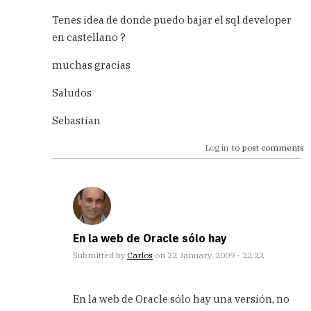
In
reply
Tenes idea de donde puedo bajar el sql developer
to
en castellano ?
con
oracle
muchas gracias
by
eric
Saludos
(not
verified)
Sebastian
Log in
to post comments
En la web de Oracle sólo hay
Submitted by
Carlos
on 22 January, 2009 - 22:22
In
reply
En la web de Oracle sólo hay una versión, no
to