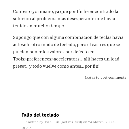
In
reply
Contesto yo mismo, ya que por fín he encontrado la
to
solución al problema más desesperante que havia
Problemas
tenido en mucho tiempo.
al
escribir
Supongo que con alguna combinación de teclas havia
en
el
activado otro modo de teclado, pero el caso es que se
SQL
pueden poner los valores por defecto en
worksheet
Tools>preferences>accelerators... allí haces un load
by
preset... y todo vuelve como antes... por fin!
Andreu
(not
Log in
to post comments
Verified)
Fallo del teclado
Submitted by
Jose Luis (not verified)
on 24 March, 2009 -
01:39