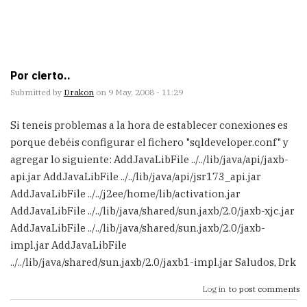
Por cierto..
Submitted by
Drakon
on 9 May, 2008 - 11:29
Si teneis problemas a la hora de establecer conexiones es
porque debéis configurar el fichero "sqldeveloper.conf" y
agregar lo siguiente: AddJavaLibFile ../../lib/java/api/jaxb-
api.jar AddJavaLibFile ../../lib/java/api/jsr173_api.jar
AddJavaLibFile ../../j2ee/home/lib/activation.jar
AddJavaLibFile ../../lib/java/shared/sun.jaxb/2.0/jaxb-xjc.jar
AddJavaLibFile ../../lib/java/shared/sun.jaxb/2.0/jaxb-
impl.jar AddJavaLibFile
../../lib/java/shared/sun.jaxb/2.0/jaxb1-impl.jar Saludos, Drk
Log in
to post comments