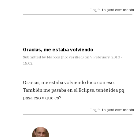
está!
Log in
to post comments
by
Andreu
(not
Verified)
Gracias, me estaba volviendo
Submitted by
Marcos (not verified)
on 9 February, 2010 -
15:02
In
reply
Gracias, me estaba volviendo loco con eso.
to
También me pasaba en el Eclipse, tenés idea pq
ya
pasa eso y que es?
está!
by
Log in
to post comments
Andreu
(not
Verified)