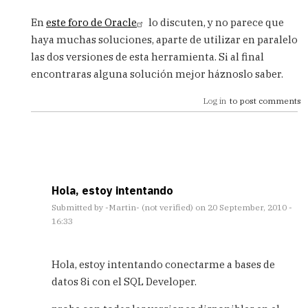
verified)
En
este foro de Oracle
lo discuten, y no parece que
haya muchas soluciones, aparte de utilizar en paralelo
las dos versiones de esta herramienta. Si al final
encontraras alguna solución mejor háznoslo saber.
Log in
to post comments
Hola, estoy intentando
Submitted by
-Martin- (not verified)
on 20 September, 2010 -
16:33
In
reply
Hola, estoy intentando conectarme a bases de
to
datos 8i con el SQL Developer.
Conectar
Oracle