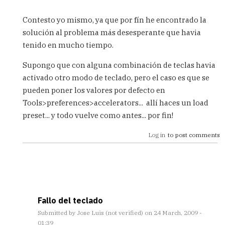
In
reply
Contesto yo mismo, ya que por fín he encontrado la
to
solución al problema más desesperante que havia
Problemas
tenido en mucho tiempo.
al
escribir
Supongo que con alguna combinación de teclas havia
en
el
activado otro modo de teclado, pero el caso es que se
SQL
pueden poner los valores por defecto en
worksheet
Tools>preferences>accelerators... allí haces un load
by
preset... y todo vuelve como antes... por fin!
Andreu
(not
Log in
to post comments
Verified)
Fallo del teclado
Submitted by
Jose Luis (not verified)
on 24 March, 2009 -
01:39