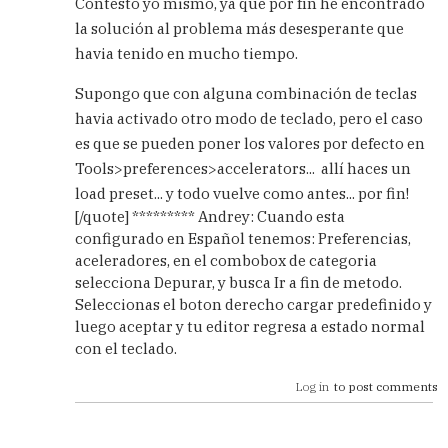
Contesto yo mismo, ya que por fín he encontrado
ya
la solución al problema más desesperante que
está!
havia tenido en mucho tiempo.
by
Andreu
Supongo que con alguna combinación de teclas
(not
Verified)
havia activado otro modo de teclado, pero el caso
es que se pueden poner los valores por defecto en
Tools>preferences>accelerators... allí haces un
load preset... y todo vuelve como antes... por fin!
[/quote] ********* Andrey: Cuando esta
configurado en Español tenemos: Preferencias,
aceleradores, en el combobox de categoria
selecciona Depurar, y busca Ir a fin de metodo.
Seleccionas el boton derecho cargar predefinido y
luego aceptar y tu editor regresa a estado normal
con el teclado.
Log in
to post comments