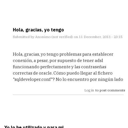
Hola, gracias, yo tengo
Submitted by
Anonimo (not verified)
on 11 December, 2013 - 23:15
In
reply
Hola, gracias, yo tengo problemas para establecer
to
conexión, a pesar, por supuesto de tener adsl
Por
funcionando perfectamente y las contraseñas
cierto..
correctas de oracle. Cómo puedo llegar al fichero
by
"sqldeveloper.conf"? No lo encuentro por ningún lado
Drakon
Log in
to post comments
Yo lo he utilizado y,para mi