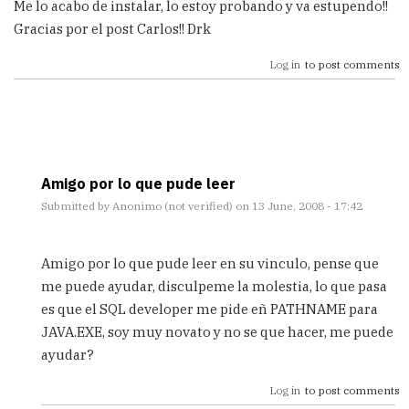
Me lo acabo de instalar, lo estoy probando y va estupendo!!
Gracias por el post Carlos!! Drk
Log in
to post comments
Amigo por lo que pude leer
Submitted by
Anonimo (not verified)
on 13 June, 2008 - 17:42
In
reply
Amigo por lo que pude leer en su vinculo, pense que
to
me puede ayudar, disculpeme la molestia, lo que pasa
Va
es que el SQL developer me pide eñ PATHNAME para
de
coña!
JAVA.EXE, soy muy novato y no se que hacer, me puede
by
ayudar?
Drakon
Log in
to post comments