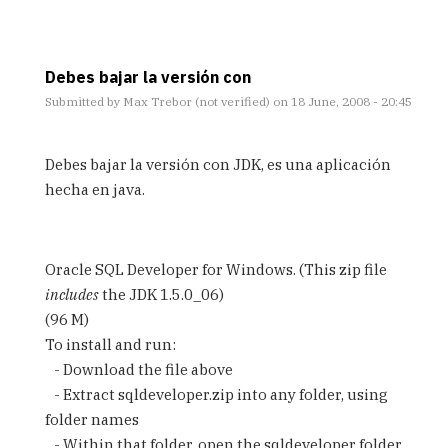
Debes bajar la versión con
Submitted by
Max Trebor (not verified)
on 18 June, 2008 - 20:45
In
reply
Debes bajar la versión con JDK, es una aplicación
to
hecha en java.
cuestion
by
Anonimo
(not
Oracle SQL Developer for Windows. (This zip file
verified)
includes
the JDK 1.5.0_06)
(96 M)
To install and run:
- Download the file above
- Extract sqldeveloper.zip into any folder, using
folder names
- Within that folder, open the sqldeveloper folder