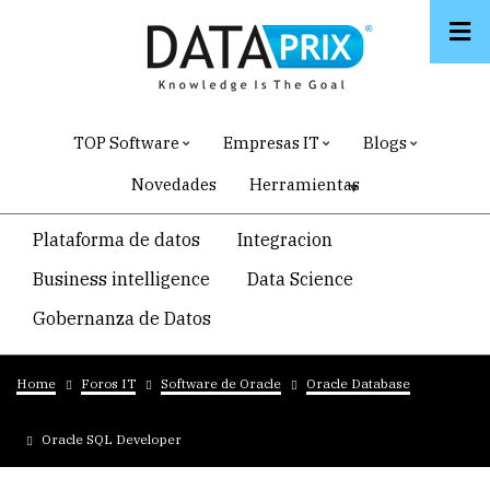
Skip
to
main
content
TOP Software
Empresas IT
Blogs
Novedades
Herramientas
Navegacion
Plataforma de datos
Integracion
temática
Business intelligence
Data Science
principal
Gobernanza de Datos
Breadcrumb
Home
Foros IT
Software de Oracle
Oracle Database
Oracle SQL Developer