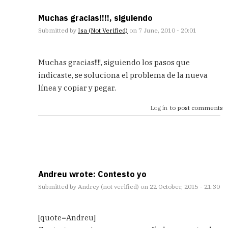
Muchas gracias!!!!, siguiendo
Submitted by
Isa (not Verified)
on 7 June, 2010 - 20:01
In
reply
Muchas gracias!!!!, siguiendo los pasos que
to
indicaste, se soluciona el problema de la nueva
ya
línea y copiar y pegar.
está!
by
Log in
to post comments
Andreu
(not
Verified)
Andreu wrote: Contesto yo
Submitted by
Andrey (not verified)
on 22 October, 2015 - 21:30
In
reply
[quote=Andreu]
to