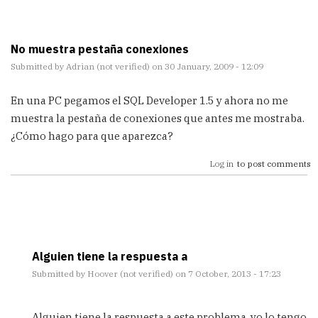
No muestra pestaña conexiones
Submitted by
Adrian (not verified)
on 30 January, 2009 - 12:09
En una PC pegamos el SQL Developer 1.5 y ahora no me
muestra la pestaña de conexiones que antes me mostraba.
¿Cómo hago para que aparezca?
Log in
to post comments
Alguien tiene la respuesta a
Submitted by
Hoover (not verified)
on 7 October, 2013 - 17:23
In
reply
Alguien tiene la respuesta a este problema, yo lo tengo