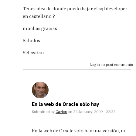
In
reply
Tenes idea de donde puedo bajar el sql developer
to
en castellano ?
con
oracle
muchas gracias
by
eric
Saludos
(not
verified)
Sebastian
Log in
to post comments
En la web de Oracle sólo hay
Submitted by
Carlos
on 22 January, 2009 - 22:22
In
reply
En la web de Oracle sólo hay una versión, no
to