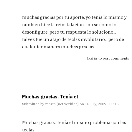
In
reply
muchas gracias por tu aporte, yo tenia lo mismo y
to
tambien hice la reinstalacion... no se como lo
ya
desonfigure, pero tu respuesta lo soluciono...
está!
by
talvez fue un atajo de teclas involutario... pero de
Andreu
cualquier manera muchas gracias...
(not
Verified)
Log in
to post comments
Muchas gracias. Tenía el
Submitted by
marta (not verified)
on 16 July, 2009 - 09:16
In
reply
Muchas gracias. Tenía el mismo problema con las
to
teclas
ya