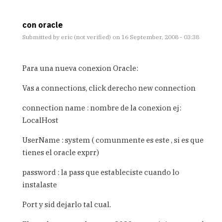
con oracle
Submitted by
eric (not verified)
on 16 September, 2008 - 03:38
In
reply
Para una nueva conexion Oracle:
to
Conexion
Vas a connections, click derecho new connection
BD
ORACLE
connection name : nombre de la conexion ej:
10g
LocalHost
by
Anonimo
UserName : system ( comunmente es este , si es que
(not
tienes el oracle exprr)
verified)
password : la pass que estableciste cuando lo
instalaste
Port y sid dejarlo tal cual.