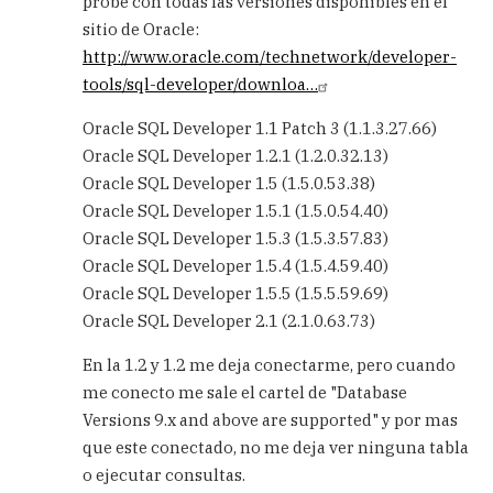
probe con todas las versiones disponibles en el
SQL
sitio de Oracle:
Developer
con
http://www.oracle.com/technetwork/developer-
Oracle
tools/sql-developer/downloa…
8i
by
Oracle SQL Developer 1.1 Patch 3 (1.1.3.27.66)
Carlos
Oracle SQL Developer 1.2.1 (1.2.0.32.13)
Oracle SQL Developer 1.5 (1.5.0.53.38)
Oracle SQL Developer 1.5.1 (1.5.0.54.40)
Oracle SQL Developer 1.5.3 (1.5.3.57.83)
Oracle SQL Developer 1.5.4 (1.5.4.59.40)
Oracle SQL Developer 1.5.5 (1.5.5.59.69)
Oracle SQL Developer 2.1 (2.1.0.63.73)
En la 1.2 y 1.2 me deja conectarme, pero cuando
me conecto me sale el cartel de "Database
Versions 9.x and above are supported" y por mas
que este conectado, no me deja ver ninguna tabla
o ejecutar consultas.