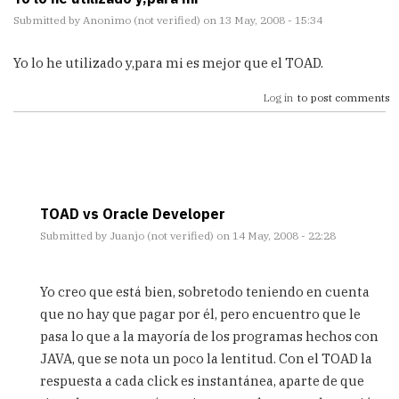
Submitted by
Anonimo (not verified)
on 13 May, 2008 - 15:34
Yo lo he utilizado y,para mi es mejor que el TOAD.
Log in
to post comments
TOAD vs Oracle Developer
Submitted by
Juanjo (not verified)
on 14 May, 2008 - 22:28
In
reply
Yo creo que está bien, sobretodo teniendo en cuenta
to
que no hay que pagar por él, pero encuentro que le
Yo
pasa lo que a la mayoría de los programas hechos con
lo
he
JAVA, que se nota un poco la lentitud. Con el TOAD la
utilizado
respuesta a cada click es instantánea, aparte de que
y,para