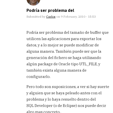
Podría ser problema del
Submitted by
Carlos
on 9 February, 2010 - 15:53
In
reply
Podría ser problema del tamaño de buffer que
to
utilicen las aplicaciones para exportar los
Gracias,
datos, y a lo mejor se puede modificar de
me
estaba
alguna manera. También puede ser que la
volviendo
generación del fichero se haga utilizando
by
algún package de Oracle tipo UTL_FILE, y
Marcos
también exista alguna manera de
(not
verified)
configurarlo.
Pero todo son suposiciones, a ver si hay suerte
y alguien que se haya peleado antes con el
problema y lo haya resuelto dentro del
SQL Developer (o de Eclipse) nos puede decir
algo mas concreto..