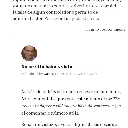
to
y aun no encuentro como resolverlo; no sé si se deba a
No
la falta de algún controlador o permiso de
muestra
administrador. Por favor su ayuda. Gracias
pestaña
conexiones
Log in
to post comments
by
Adrian
(not
verified)
No sé si lo habéis visto,
Submitted by
Carlos
on 8 October, 2013 - 00:35
In
reply
No sé si lo habéis visto, pero en este mismo tema,
to
Nora
comentaba que tenía este mismo error
The
Alguien
network adapter could not establish the connection
(en
tiene
la
el comentario número #61)
.
respuesta
a
Echad un vistazo, a ver si alguna de las cosas que