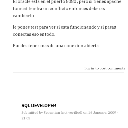
El oracle esta en el puerto 8080 , pero si tienes apache
tomcat tendra un conflicto entonces deberas
cambiarlo
le pones test para ver si esta funcionando y si pasas
conectas eso es todo.
Puedes tener mas de una conexion abierta
Log in
to post comments
SQL DEVELOPER
Submitted by
Sebastian (not verified)
on 16 January, 2009 -
21:05