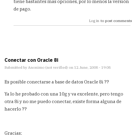
tiene bastantes más opciones, por lo menos la versión
mi
de pago.
by
Anonimo
Log in
to post comments
(not
verified)
Conectar con Oracle 8i
Submitted by
Anonimo (not verified)
on 12 June, 2008 - 19:08
Es posible conectarse a base de datos Oracle 8i ??
Ya lo he probado con una 10g y va excelente, pero tengo
otra 8i y no me puedo conectar, existe forma alguna de
hacerlo ??
Gracias;