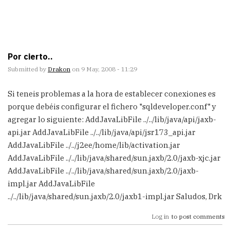
Por cierto..
Submitted by
Drakon
on 9 May, 2008 - 11:29
Si teneis problemas a la hora de establecer conexiones es
porque debéis configurar el fichero "sqldeveloper.conf" y
agregar lo siguiente: AddJavaLibFile ../../lib/java/api/jaxb-
api.jar AddJavaLibFile ../../lib/java/api/jsr173_api.jar
AddJavaLibFile ../../j2ee/home/lib/activation.jar
AddJavaLibFile ../../lib/java/shared/sun.jaxb/2.0/jaxb-xjc.jar
AddJavaLibFile ../../lib/java/shared/sun.jaxb/2.0/jaxb-
impl.jar AddJavaLibFile
../../lib/java/shared/sun.jaxb/2.0/jaxb1-impl.jar Saludos, Drk
Log in
to post comments