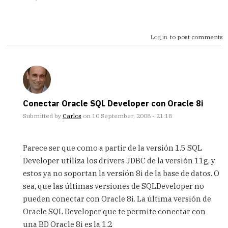
Log in
to post comments
Conectar Oracle SQL Developer con Oracle 8i
Submitted by
Carlos
on 10 September, 2008 - 21:18
In
reply
Parece ser que como a partir de la versión 1.5 SQL
to
Developer utiliza los drivers JDBC de la versión 11g, y
Conectar
estos ya no soportan la versión 8i de la base de datos. O
con
Oracle
sea, que las últimas versiones de SQLDeveloper no
8i
pueden conectar con Oracle 8i. La última versión de
by
Oracle SQL Developer que te permite conectar con
Anonimo
una BD Oracle 8i es la 1.2
(not