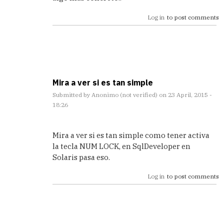
Log in
to post comments
Mira a ver si es tan simple
Submitted by
Anonimo (not verified)
on 23 April, 2015 -
18:26
In
reply
Mira a ver si es tan simple como tener activa
to
la tecla NUM LOCK, en SqlDeveloper en
Gracias,
Solaris pasa eso.
me
estaba
Log in
to post comments
volviendo
by
Marcos
(not
verified)