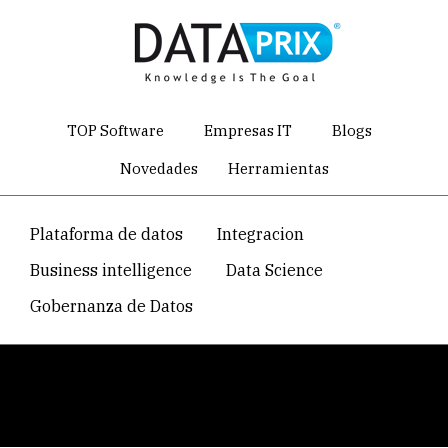
Skip
to
main
content
TOP Software
Empresas IT
Blogs
Novedades
Herramientas
Navegacion
Plataforma de datos
Integracion
temática
Business intelligence
Data Science
principal
Gobernanza de Datos
Breadcrumb
Home
Foros IT
Software de Oracle
Oracle Database
Oracle SQL Developer