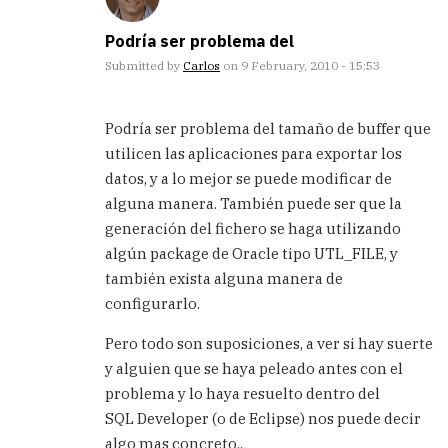
Podría ser problema del
Submitted by
Carlos
on 9 February, 2010 - 15:53
In
reply
Podría ser problema del tamaño de buffer que
to
utilicen las aplicaciones para exportar los
Gracias,
datos, y a lo mejor se puede modificar de
me
estaba
alguna manera. También puede ser que la
volviendo
generación del fichero se haga utilizando
by
algún package de Oracle tipo UTL_FILE, y
Marcos
también exista alguna manera de
(not
verified)
configurarlo.
Pero todo son suposiciones, a ver si hay suerte
y alguien que se haya peleado antes con el
problema y lo haya resuelto dentro del
SQL Developer (o de Eclipse) nos puede decir
algo mas concreto..