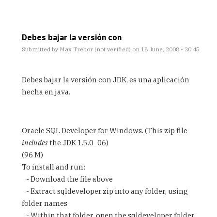
Debes bajar la versión con
Submitted by
Max Trebor (not verified)
on 18 June, 2008 - 20:45
In
reply
Debes bajar la versión con JDK, es una aplicación
to
hecha en java.
cuestion
by
Anonimo
(not
Oracle SQL Developer for Windows. (This zip file
verified)
includes
the JDK 1.5.0_06)
(96 M)
To install and run:
- Download the file above
- Extract sqldeveloper.zip into any folder, using
folder names
- Within that folder, open the sqldeveloper folder