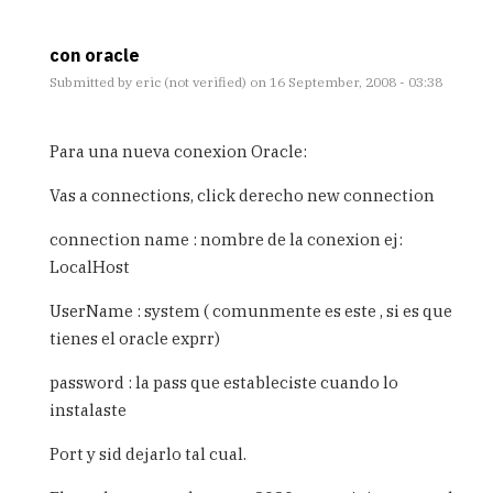
con oracle
Submitted by
eric (not verified)
on 16 September, 2008 - 03:38
In
reply
Para una nueva conexion Oracle:
to
Conexion
Vas a connections, click derecho new connection
BD
ORACLE
connection name : nombre de la conexion ej:
10g
LocalHost
by
Anonimo
UserName : system ( comunmente es este , si es que
(not
tienes el oracle exprr)
verified)
password : la pass que estableciste cuando lo
instalaste
Port y sid dejarlo tal cual.