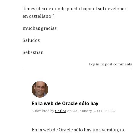
In
reply
Tenes idea de donde puedo bajar el sql developer
to
en castellano ?
con
oracle
muchas gracias
by
eric
Saludos
(not
verified)
Sebastian
Log in
to post comments
En la web de Oracle sólo hay
Submitted by
Carlos
on 22 January, 2009 - 22:22
In
reply
En la web de Oracle sólo hay una versión, no
to