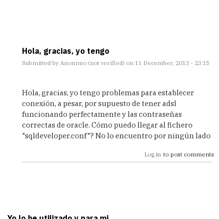
Hola, gracias, yo tengo
Submitted by
Anonimo (not verified)
on 11 December, 2013 - 23:15
In
reply
Hola, gracias, yo tengo problemas para establecer
to
conexión, a pesar, por supuesto de tener adsl
Por
funcionando perfectamente y las contraseñas
cierto..
correctas de oracle. Cómo puedo llegar al fichero
by
"sqldeveloper.conf"? No lo encuentro por ningún lado
Drakon
Log in
to post comments
Yo lo he utilizado y,para mi