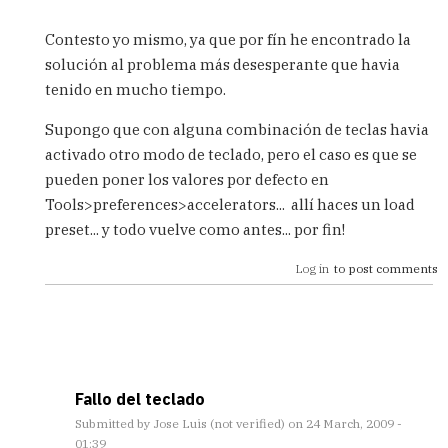
In
reply
Contesto yo mismo, ya que por fín he encontrado la
to
solución al problema más desesperante que havia
Problemas
tenido en mucho tiempo.
al
escribir
Supongo que con alguna combinación de teclas havia
en
el
activado otro modo de teclado, pero el caso es que se
SQL
pueden poner los valores por defecto en
worksheet
Tools>preferences>accelerators... allí haces un load
by
preset... y todo vuelve como antes... por fin!
Andreu
(not
Log in
to post comments
Verified)
Fallo del teclado
Submitted by
Jose Luis (not verified)
on 24 March, 2009 -
01:39