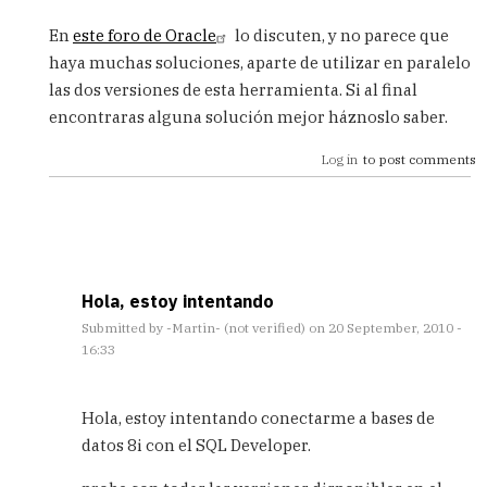
verified)
En
este foro de Oracle
lo discuten, y no parece que
haya muchas soluciones, aparte de utilizar en paralelo
las dos versiones de esta herramienta. Si al final
encontraras alguna solución mejor háznoslo saber.
Log in
to post comments
Hola, estoy intentando
Submitted by
-Martin- (not verified)
on 20 September, 2010 -
16:33
In
reply
Hola, estoy intentando conectarme a bases de
to
datos 8i con el SQL Developer.
Conectar
Oracle