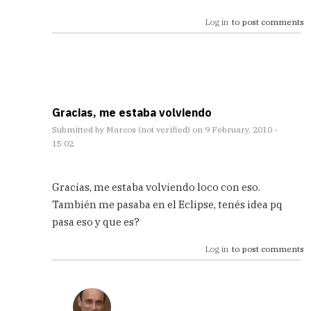
está!
Log in
to post comments
by
Andreu
(not
Verified)
Gracias, me estaba volviendo
Submitted by
Marcos (not verified)
on 9 February, 2010 -
15:02
In
reply
Gracias, me estaba volviendo loco con eso.
to
También me pasaba en el Eclipse, tenés idea pq
ya
pasa eso y que es?
está!
by
Log in
to post comments
Andreu
(not
Verified)