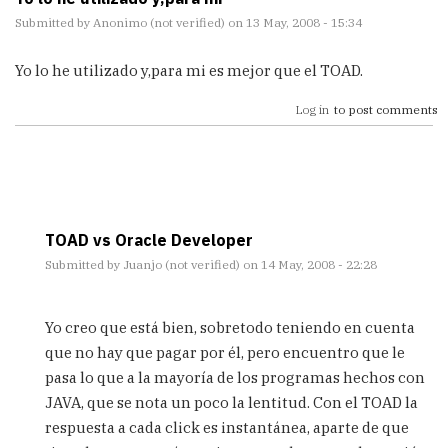
Submitted by
Anonimo (not verified)
on 13 May, 2008 - 15:34
Yo lo he utilizado y,para mi es mejor que el TOAD.
Log in
to post comments
TOAD vs Oracle Developer
Submitted by
Juanjo (not verified)
on 14 May, 2008 - 22:28
In
reply
Yo creo que está bien, sobretodo teniendo en cuenta
to
que no hay que pagar por él, pero encuentro que le
Yo
pasa lo que a la mayoría de los programas hechos con
lo
he
JAVA, que se nota un poco la lentitud. Con el TOAD la
utilizado
respuesta a cada click es instantánea, aparte de que
y,para