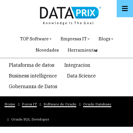
Skip
to
main
content
TOP Software
Empresas IT
Blogs
Novedades
Herramientas
Navegacion
Plataforma de datos
Integracion
temática
Business intelligence
Data Science
principal
Gobernanza de Datos
Breadcrumb
Home
Foros IT
Software de Oracle
Oracle Database
Oracle SQL Developer