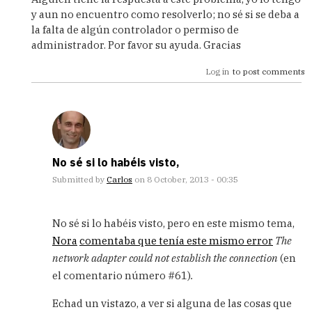
to
y aun no encuentro como resolverlo; no sé si se deba a
No
la falta de algún controlador o permiso de
muestra
administrador. Por favor su ayuda. Gracias
pestaña
conexiones
Log in
to post comments
by
Adrian
(not
verified)
No sé si lo habéis visto,
Submitted by
Carlos
on 8 October, 2013 - 00:35
In
reply
No sé si lo habéis visto, pero en este mismo tema,
to
Nora
comentaba que tenía este mismo error
The
Alguien
network adapter could not establish the connection
(en
tiene
la
el comentario número #61)
.
respuesta
a
Echad un vistazo, a ver si alguna de las cosas que