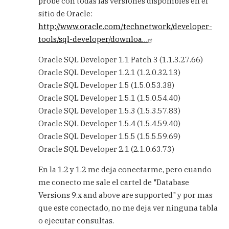
probe con todas las versiones disponibles en el
SQL
sitio de Oracle:
Developer
con
http://www.oracle.com/technetwork/developer-
Oracle
tools/sql-developer/downloa…
8i
by
Oracle SQL Developer 1.1 Patch 3 (1.1.3.27.66)
Carlos
Oracle SQL Developer 1.2.1 (1.2.0.32.13)
Oracle SQL Developer 1.5 (1.5.0.53.38)
Oracle SQL Developer 1.5.1 (1.5.0.54.40)
Oracle SQL Developer 1.5.3 (1.5.3.57.83)
Oracle SQL Developer 1.5.4 (1.5.4.59.40)
Oracle SQL Developer 1.5.5 (1.5.5.59.69)
Oracle SQL Developer 2.1 (2.1.0.63.73)
En la 1.2 y 1.2 me deja conectarme, pero cuando
me conecto me sale el cartel de "Database
Versions 9.x and above are supported" y por mas
que este conectado, no me deja ver ninguna tabla
o ejecutar consultas.