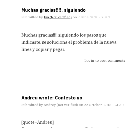
Muchas gracias!!!!, siguiendo
Submitted by
Isa (not Verified)
on 7 June, 2010 - 20:01
In
reply
Muchas gracias!!!!, siguiendo los pasos que
to
indicaste, se soluciona el problema de la nueva
ya
línea y copiar y pegar.
está!
by
Log in
to post comments
Andreu
(not
Verified)
Andreu wrote: Contesto yo
Submitted by
Andrey (not verified)
on 22 October, 2015 - 21:30
In
reply
[quote=Andreu]
to