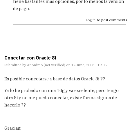
tiene bastantes más opciones, por lo menos la versión
mi
de pago.
by
Anonimo
Log in
to post comments
(not
verified)
Conectar con Oracle 8i
Submitted by
Anonimo (not verified)
on 12 June, 2008 - 19:08
Es posible conectarse a base de datos Oracle 8i ??
Ya lo he probado con una 10g y va excelente, pero tengo
otra 8i y no me puedo conectar, existe forma alguna de
hacerlo ??
Gracias;