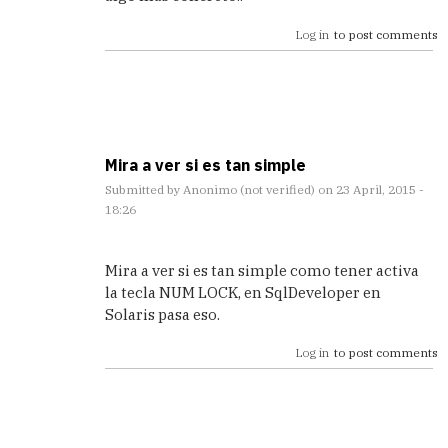
Log in
to post comments
Mira a ver si es tan simple
Submitted by
Anonimo (not verified)
on 23 April, 2015 -
18:26
In
reply
Mira a ver si es tan simple como tener activa
to
la tecla NUM LOCK, en SqlDeveloper en
Gracias,
Solaris pasa eso.
me
estaba
Log in
to post comments
volviendo
by
Marcos
(not
verified)