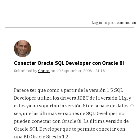
Log in
to post comments
Conectar Oracle SQL Developer con Oracle 8i
Submitted by
Carlos
on 10 September, 2008 - 21:18
In
reply
Parece ser que como a partir de la versión 1.5 SQL
to
Developer utiliza los drivers JDBC de la versión 11g, y
Conectar
estos ya no soportan la versión 8i de la base de datos. O
con
Oracle
sea, que las últimas versiones de SQLDeveloper no
8i
pueden conectar con Oracle 8i. La última versión de
by
Oracle SQL Developer que te permite conectar con
Anonimo
una BD Oracle 8i es la 1.2
(not