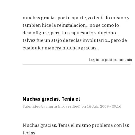
In
reply
muchas gracias por tu aporte, yo tenia lo mismo y
to
tambien hice la reinstalacion... no se como lo
ya
desonfigure, pero tu respuesta lo soluciono...
está!
by
talvez fue un atajo de teclas involutario... pero de
Andreu
cualquier manera muchas gracias...
(not
Verified)
Log in
to post comments
Muchas gracias. Tenía el
Submitted by
marta (not verified)
on 16 July, 2009 - 09:16
In
reply
Muchas gracias. Tenía el mismo problema con las
to
teclas
ya