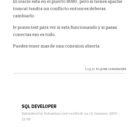
El oracle esta en el puerto 8080 , pero si tienes apache
tomcat tendra un conflicto entonces deberas
cambiarlo
le pones test para ver si esta funcionando y si pasas
conectas eso es todo.
Puedes tener mas de una conexion abierta
Log in
to post comments
SQL DEVELOPER
Submitted by
Sebastian (not verified)
on 16 January, 2009 -
21:05