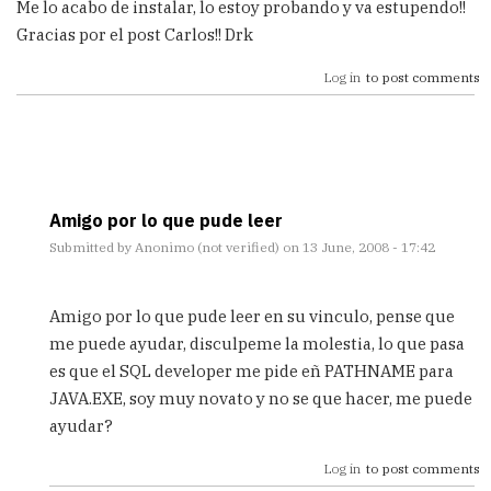
Me lo acabo de instalar, lo estoy probando y va estupendo!!
Gracias por el post Carlos!! Drk
Log in
to post comments
Amigo por lo que pude leer
Submitted by
Anonimo (not verified)
on 13 June, 2008 - 17:42
In
reply
Amigo por lo que pude leer en su vinculo, pense que
to
me puede ayudar, disculpeme la molestia, lo que pasa
Va
es que el SQL developer me pide eñ PATHNAME para
de
coña!
JAVA.EXE, soy muy novato y no se que hacer, me puede
by
ayudar?
Drakon
Log in
to post comments