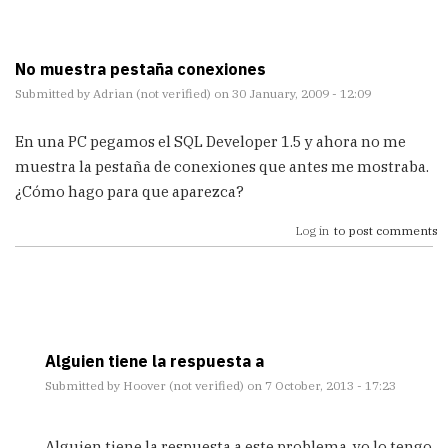
No muestra pestaña conexiones
Submitted by
Adrian (not verified)
on 30 January, 2009 - 12:09
En una PC pegamos el SQL Developer 1.5 y ahora no me
muestra la pestaña de conexiones que antes me mostraba.
¿Cómo hago para que aparezca?
Log in
to post comments
Alguien tiene la respuesta a
Submitted by
Hoover (not verified)
on 7 October, 2013 - 17:23
In
reply
Alguien tiene la respuesta a este problema, yo lo tengo