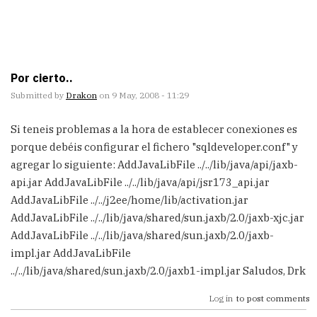
Por cierto..
Submitted by
Drakon
on 9 May, 2008 - 11:29
Si teneis problemas a la hora de establecer conexiones es
porque debéis configurar el fichero "sqldeveloper.conf" y
agregar lo siguiente: AddJavaLibFile ../../lib/java/api/jaxb-
api.jar AddJavaLibFile ../../lib/java/api/jsr173_api.jar
AddJavaLibFile ../../j2ee/home/lib/activation.jar
AddJavaLibFile ../../lib/java/shared/sun.jaxb/2.0/jaxb-xjc.jar
AddJavaLibFile ../../lib/java/shared/sun.jaxb/2.0/jaxb-
impl.jar AddJavaLibFile
../../lib/java/shared/sun.jaxb/2.0/jaxb1-impl.jar Saludos, Drk
Log in
to post comments