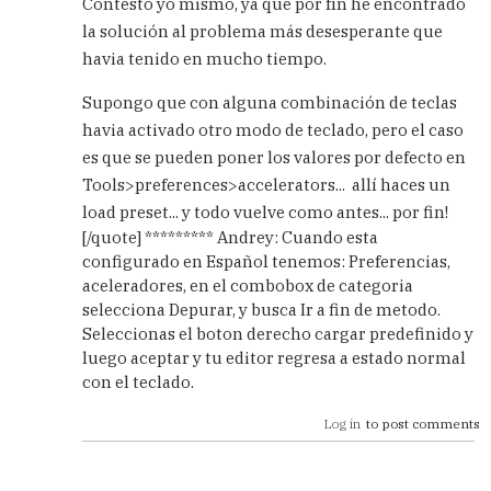
Contesto yo mismo, ya que por fín he encontrado
ya
la solución al problema más desesperante que
está!
havia tenido en mucho tiempo.
by
Andreu
Supongo que con alguna combinación de teclas
(not
Verified)
havia activado otro modo de teclado, pero el caso
es que se pueden poner los valores por defecto en
Tools>preferences>accelerators... allí haces un
load preset... y todo vuelve como antes... por fin!
[/quote] ********* Andrey: Cuando esta
configurado en Español tenemos: Preferencias,
aceleradores, en el combobox de categoria
selecciona Depurar, y busca Ir a fin de metodo.
Seleccionas el boton derecho cargar predefinido y
luego aceptar y tu editor regresa a estado normal
con el teclado.
Log in
to post comments