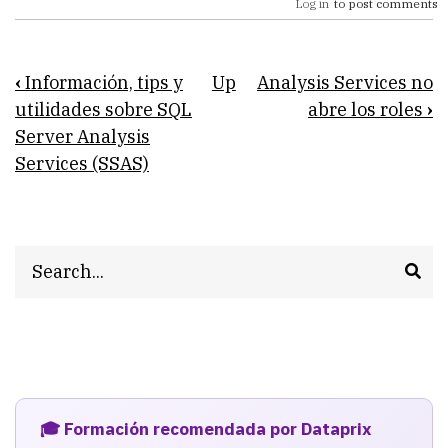
Log in
to post comments
Book
‹
Información, tips y
Up
Analysis Services no
traversal
utilidades sobre SQL
abre los roles
›
Server Analysis
links
Services (SSAS)
for
Analysis
Services
Search
🎓 Formación recomendada por Dataprix