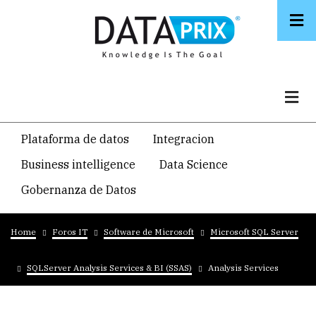
Skip
to
main
content
Navegacion
Plataforma de datos
Integracion
temática
Business intelligence
Data Science
principal
Gobernanza de Datos
Breadcrumb
Home
Foros IT
Software de Microsoft
Microsoft SQL Server
SQLServer Analysis Services & BI (SSAS)
Analysis Services