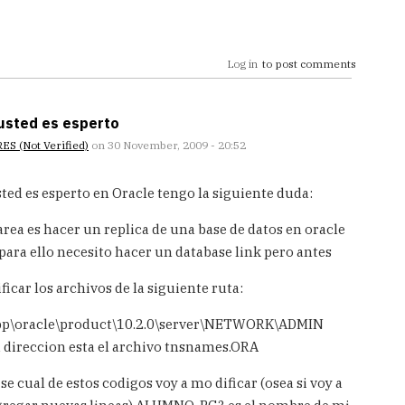
Log in
to post comments
usted es esperto
ES (not Verified)
on 30 November, 2009 - 20:52
ted es esperto en Oracle tengo la siguiente duda:
area es hacer un replica de una base de datos en oracle
para ello necesito hacer un database link pero antes
icar los archivos de la siguiente ruta:
app\oracle\product\10.2.0\server\NETWORK\ADMIN
a direccion esta el archivo tnsnames.ORA
 se cual de estos codigos voy a mo dificar (osea si voy a