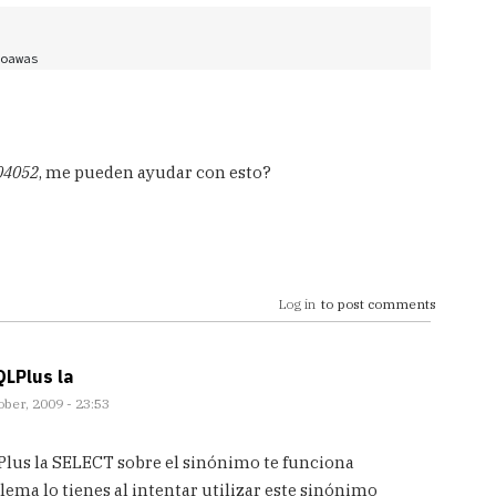
AS

fied by awunadm123 using

04052
, me pueden ayudar con esto?
Log in
to post comments
LPlus la
ber, 2009 - 23:53
lus la SELECT sobre el sinónimo te funciona
lema lo tienes al intentar utilizar este sinónimo