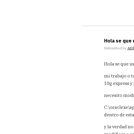
Hola se que 
Submitted by
ADR
In
Hola se que us
reply
to
mi trabajo o t
Entiendo
que
10g express y 
desde
SQLPlus
necesito modif
la
by
C:\oraclexe\
Carlos
dentro de est
y la verdad no