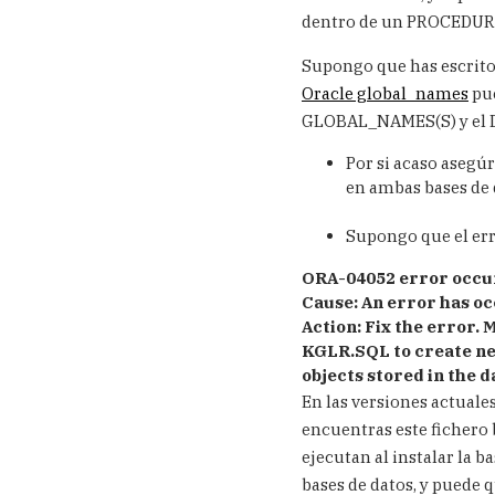
consulta
dentro de un PROCEDUR
DBLINKS.
paquetes
Supongo que has escrito 
y
Oracle global_names
pue
variable
GLOBAL_NAMES(S) y el
Global_NAME
by
Por si acaso aseg
Anonimo
en ambas bases de 
(not
verified)
Supongo que el erro
ORA-04052 error occu
Cause:
An error has oc
Action:
Fix the error. 
KGLR.SQL to create ne
objects stored in the d
En las versiones actuales
encuentras este fichero 
ejecutan al instalar la b
bases de datos, y puede 