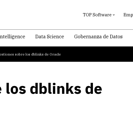
TOP Software
Empr
intelligence
Data Science
Gobernanza de Datos
estiones sobre los dblinks de Oracle
 los dblinks de