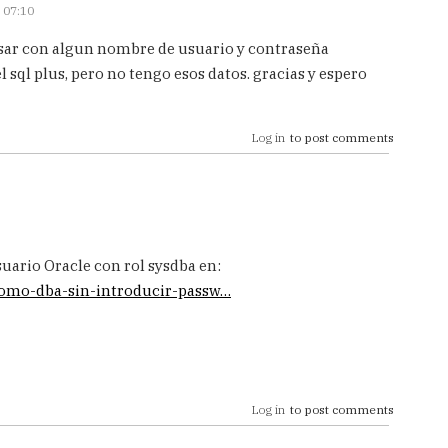
 07:10
esar con algun nombre de usuario y contraseña
l sql plus, pero no tengo esos datos. gracias y espero
Log in
to post comments
ario Oracle con rol sysdba en:
como-dba-sin-introducir-passw…
Log in
to post comments