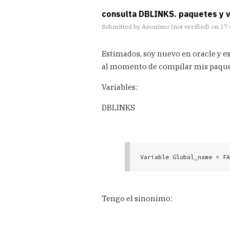
consulta DBLINKS. paquetes y 
Submitted by
Anonimo (not verified)
on 17 
In
Estimados, soy nuevo en oracle y e
reply
to
al momento de compilar mis paque
Entrar
en
Variables:
Oracle
sin
DBLINKS
password
by
Carlos
Variable Global_name = FA
Tengo el sinonimo: