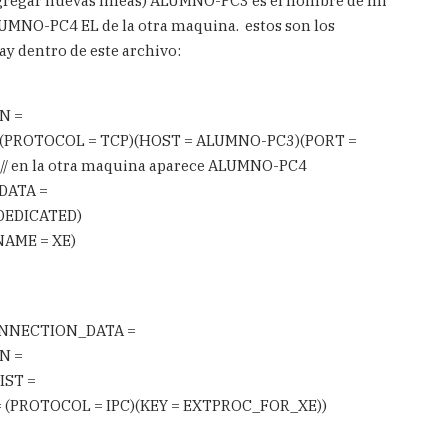
gregar nuevas lineas) ALUMNO-PC3 es el nombre de mi
MNO-PC4 EL de la otra maquina. estos son los
ay dentro de este archivo:
N =
(PROTOCOL = TCP)(HOST = ALUMNO-PC3)(PORT =
n la otra maquina aparece ALUMNO-PC4
ATA =
DEDICATED)
AME = XE)
NNECTION_DATA =
N =
ST =
(PROTOCOL = IPC)(KEY = EXTPROC_FOR_XE))