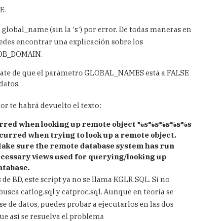
E.
global_name (sin la 's') por error. De todas maneras en
des encontrar una explicación sobre los
 DB_DOMAIN.
úrate de que el parámetro GLOBAL_NAMES está a FALSE
datos.
r te habrá devuelto el texto:
rred when looking up remote object
%s%s%s%s%s
curred when trying to look up a remote object.
Make sure the remote database system has run
cessary views used for querying/looking up
atabase.
 de BD, este script ya no se llama KGLR.SQL. Si no
busca catlog.sql y catproc.sql. Aunque en teoría se
ase de datos, puedes probar a ejecutarlos en las dos
que así se resuelva el problema