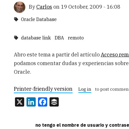
By
Carlos
on
19 October, 2009 - 16:08
Oracle Database
database link
DBA
remoto
Abro este tema a partir del artículo
Acceso rem
podamos comentar dudas y experiencias sobre l
Oracle.
Printer-friendly version
Log in
to post commen
X
LinkedIn
Facebook
Buffer
no tengo el nombre de usuario y contrase