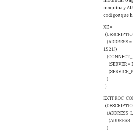
modificar o a
maquina y ALU
codigos que h
XE =
(DESCRIPTIO
(ADDRESS = 
1521)) // e
(CONNECT_D
(SERVER = 
(SERVICE_N
)
)
EXTPROC_CO
(DESCRIPTIO
(ADDRESS_LI
(ADDRESS = 
)