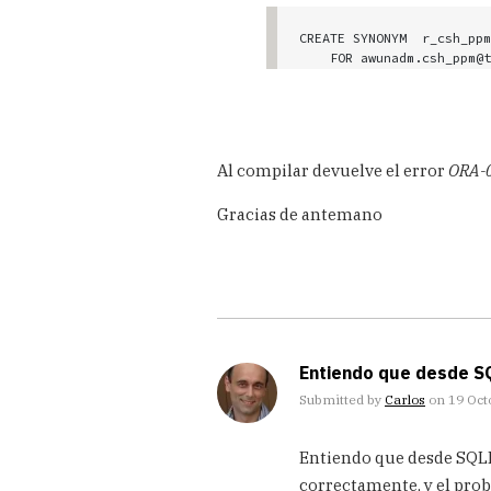
CREATE SYNONYM  r_csh_ppm

    FOR awunadm.csh_ppm@toawas

create database link TOAW
connect to awunadm identi
'  (DESCRIPTION =

    (ADDRESS_LIST =

Al compilar devuelve el error
ORA-
      (ADDRESS = (PROTOCOL = TCP)(HOST =  172.20.130.2)(PORT = 1521))

    )

Gracias de antemano
    (CONNECT_DATA =

      (SID = ASYWDB)

      (SERVER = DEDICATED)

      (GLOBAL_NAME = ASYWDB.UNCTAD.ORG)

    )

  )

'

Entiendo que desde SQ
EL paquete hace un

Submitted by
Carlos
on 19 Octo
select * from r_csh_ppm
In
Entiendo que desde SQLP
reply
to
correctamente, y el prob