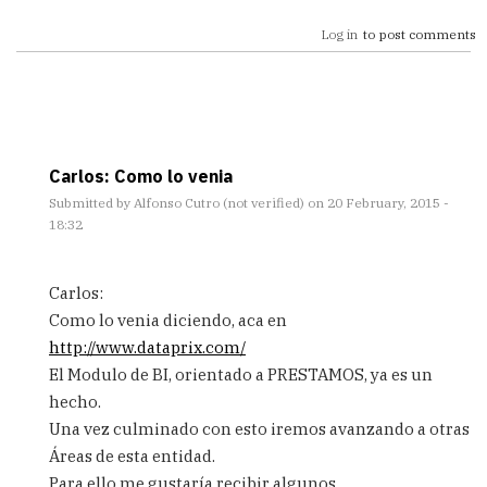
Log in
to post comments
Carlos: Como lo venia
Submitted by
Alfonso Cutro (not verified)
on 20 February, 2015 -
18:32
In
reply
Carlos:
to
Como lo venia diciendo, aca en
Yo
http://www.dataprix.com/
colaboré
hace
El Modulo de BI, orientado a PRESTAMOS, ya es un
tiempo
hecho.
en
Una vez culminado con esto iremos avanzando a otras
un
Áreas de esta entidad.
by
Carlos
Para ello me gustaría recibir algunos