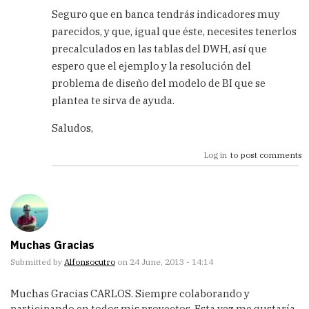
Alfonso
Seguro que en banca tendrás indicadores muy
Cutro
parecidos, y que, igual que éste, necesites tenerlos
(not
precalculados en las tablas del DWH, así que
verified)
espero que el ejemplo y la resolución del
problema de diseño del modelo de BI que se
plantea te sirva de ayuda.
Saludos,
Log in
to post comments
Muchas Gracias
Submitted by
Alfonsocutro
on 24 June, 2013 - 14:14
Muchas Gracias CARLOS. Siempre colaborando y
participando en todos mis proyectos. Esta vez me gustaría