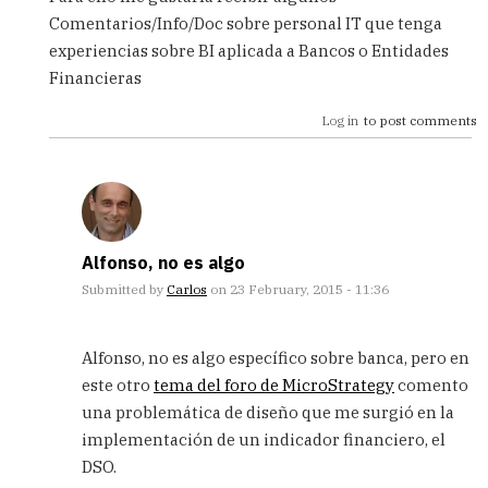
Comentarios/Info/Doc sobre personal IT que tenga
experiencias sobre BI aplicada a Bancos o Entidades
Financieras
Log in
to post comments
Alfonso, no es algo
Submitted by
Carlos
on 23 February, 2015 - 11:36
In
reply
Alfonso, no es algo específico sobre banca, pero en
to
este otro
tema del foro de MicroStrategy
comento
Carlos:
una problemática de diseño que me surgió en la
Como
lo
implementación de un indicador financiero, el
venia
DSO.
by