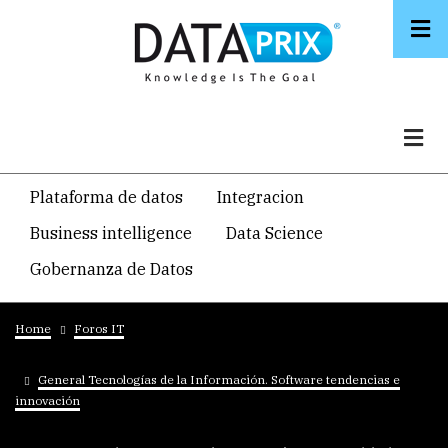
Skip
to
main
content
Navegacion
Plataforma de datos
Integracion
temática
Business intelligence
Data Science
principal
Gobernanza de Datos
Breadcrumb
Home
Foros IT
General Tecnologías de la Información. Software tendencias e
innovación